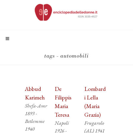
tags - automobili
Abbud
De
Lombard
Karimeh
Filippis
i Lella
Shefa-Amr
Maria
(Maria
1893 -
Teresa
Grazia)
Betlemme
Napoli
Frugarolo
1940
1926 -
(AL) 1941