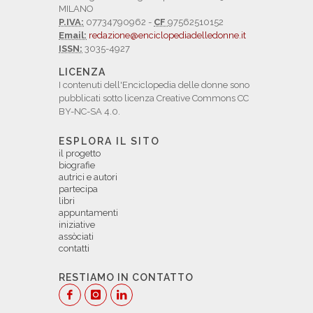
MILANO
P.IVA:
07734790962 -
CF
97562510152
Email:
redazione@enciclopediadelledonne.it
ISSN:
3035-4927
LICENZA
I contenuti dell'Enciclopedia delle donne sono
pubblicati sotto licenza Creative Commons CC
BY-NC-SA 4.0.
ESPLORA IL SITO
il progetto
biografie
autrici e autori
partecipa
libri
appuntamenti
iniziative
assòciati
contatti
RESTIAMO IN CONTATTO