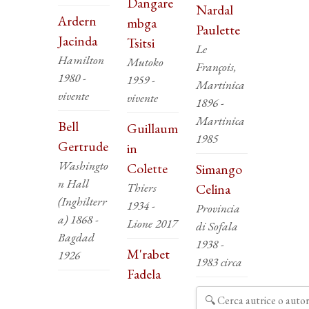
Dangare
Nardal
Ardern
mbga
Paulette
Jacinda
Tsitsi
Le
Hamilton
Mutoko
François,
1980 -
1959 -
Martinica
vivente
vivente
1896 -
Martinica
Bell
Guillaum
1985
Gertrude
in
Washingto
Colette
Simango
n Hall
Thiers
Celina
(Inghilterr
1934 -
Provincia
a) 1868 -
Lione 2017
di Sofala
Bagdad
1938 -
M'rabet
1926
1983 circa
Fadela