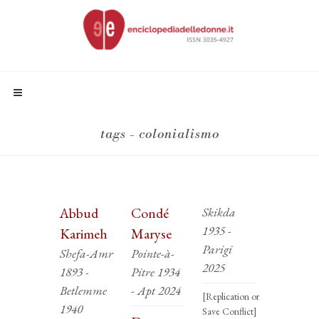
tags - colonialismo
Abbud
Condé
Skikda
1935 -
Karimeh
Maryse
Parigi
Shefa-Amr
Pointe-à-
2025
1893 -
Pitre 1934
Betlemme
- Apt 2024
[Replication or
1940
Save Conflict]