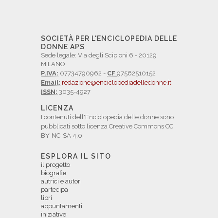
SOCIETÀ PER L'ENCICLOPEDIA DELLE
DONNE APS
Sede legale: Via degli Scipioni 6 - 20129
MILANO
P.IVA:
07734790962 -
CF
97562510152
Email:
redazione@enciclopediadelledonne.it
ISSN:
3035-4927
LICENZA
I contenuti dell'Enciclopedia delle donne sono
pubblicati sotto licenza Creative Commons CC
BY-NC-SA 4.0.
ESPLORA IL SITO
il progetto
biografie
autrici e autori
partecipa
libri
appuntamenti
iniziative