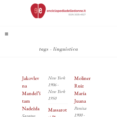
tags - linguistica
Jakovlev
New York
Moliner
1906 -
na
Ruiz
New York
Mandel’š
María
1950
tam
Juana
Nadežda
Paniza
Massarot
1900 -
Saratov