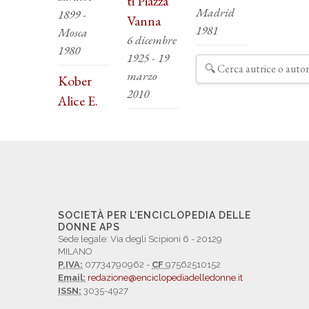
ti Piazza
Madrid
1899 -
Vanna
1981
Mosca
6 dicembre
1980
1925 - 19
marzo
Kober
2010
Alice E.
SOCIETÀ PER L'ENCICLOPEDIA DELLE
DONNE APS
Sede legale: Via degli Scipioni 6 - 20129
MILANO
P.IVA:
07734790962 -
CF
97562510152
Email:
redazione@enciclopediadelledonne.it
ISSN:
3035-4927