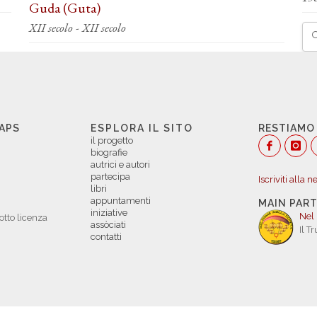
Guda (Guta)
XII secolo - XII secolo
 APS
ESPLORA IL SITO
RESTIAMO
il progetto
biografie
autrici e autori
partecipa
Iscriviti alla 
libri
appuntamenti
MAIN PAR
iniziative
Nel
otto licenza
assòciati
Il T
contatti