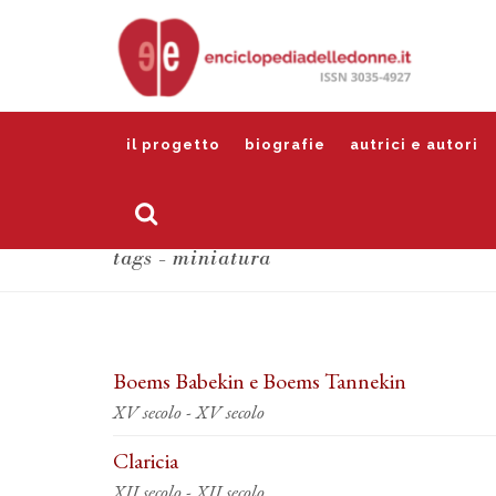
il progetto
biografie
autrici e autori
tags - miniatura
Boems Babekin e Boems Tannekin
XV secolo - XV secolo
Claricia
XII secolo - XII secolo