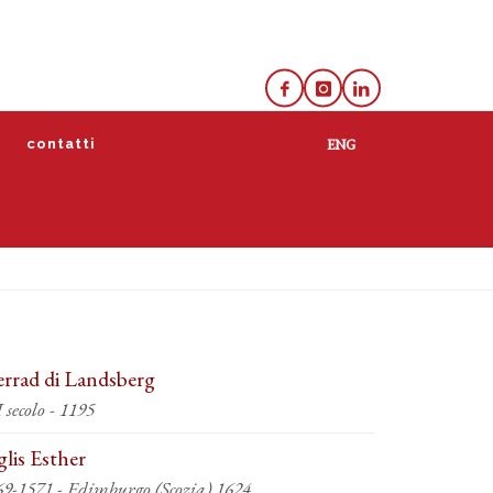
e
contatti
rrad di Landsberg
XII secolo - 1195
glis Esther
69-1571 - Edimburgo (Scozia) 1624