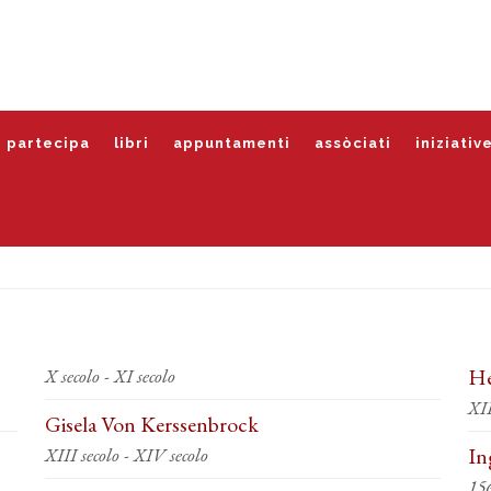
partecipa
libri
appuntamenti
assòciati
iniziativ
X secolo - XI secolo
He
Gisela Von Kerssenbrock
XIII secolo - XIV secolo
In
15