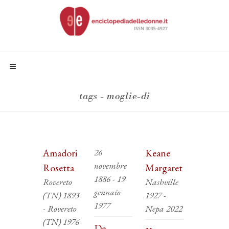
tags - moglie-di
Amadori
26
Keane
novembre
Rosetta
Margaret
1886 - 19
Rovereto
Nashville
gennaio
(TN) 1893
1927 -
1977
- Rovereto
Nepa 2022
(TN) 1976
De