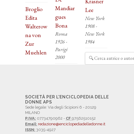
Krasner
Mandiar
Broglio
Lee
gues
Edita
New York
Bona
Walterow
1908 -
Roma
New York
na von
1926 -
1984
Zur
Parigi
Muehlen
2000
SOCIETÀ PER L'ENCICLOPEDIA DELLE
DONNE APS
Sede legale: Via degli Scipioni 6 - 20129
MILANO
P.IVA:
07734790962 -
CF
97562510152
Email:
redazione@enciclopediadelledonne.it
ISSN:
3035-4927