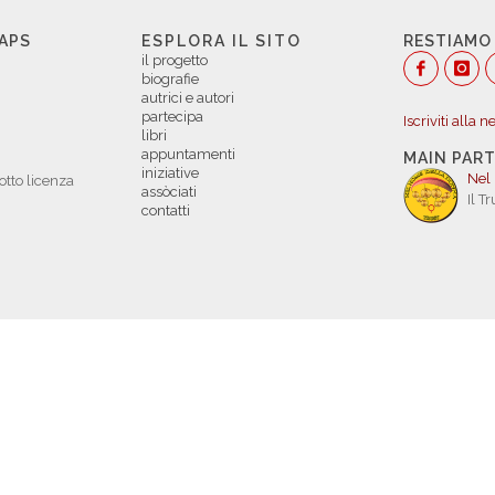
 APS
ESPLORA IL SITO
RESTIAMO
il progetto
biografie
autrici e autori
partecipa
Iscriviti alla 
libri
appuntamenti
MAIN PAR
iniziative
Nel
otto licenza
assòciati
Il T
contatti