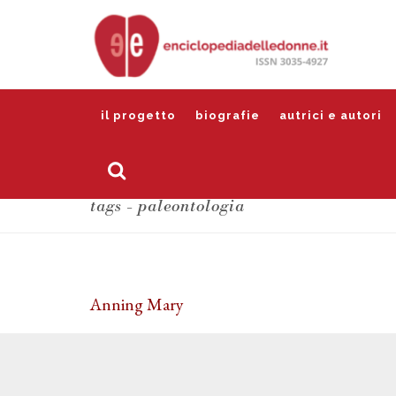
il progetto
biografie
autrici e autori
tags - paleontologia
Anning Mary