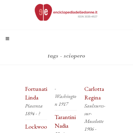
tags - sciopero
Fortunati
-
Carlotta
Washingto
Linda
Regina
n 1917
Piacenza
Saulxures-
1894 - ?
sur-
Tarantini
Muselotte
Nadia
Lockwoo
1906 -