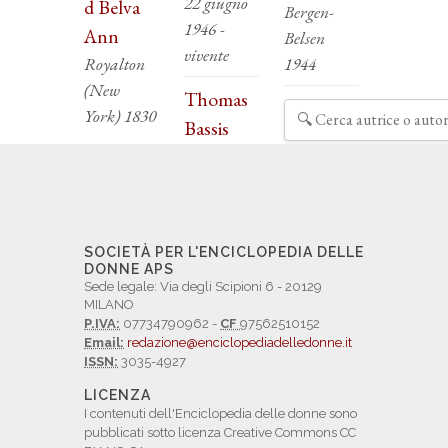
22 giugno
d Belva
Bergen-
1946 -
Ann
Belsen
vivente
Royalton
1944
(New
Thomas
York) 1830
Bassis
SOCIETÀ PER L'ENCICLOPEDIA DELLE
DONNE APS
Sede legale: Via degli Scipioni 6 - 20129
MILANO
P.IVA:
07734790962 -
CF
97562510152
Email:
redazione@enciclopediadelledonne.it
ISSN:
3035-4927
LICENZA
I contenuti dell'Enciclopedia delle donne sono
pubblicati sotto licenza Creative Commons CC