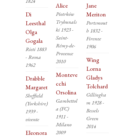
1824
Alice
Jane
Di
Piotrków
Meriton
Trybunals
Leesthal
Portsmout
ki 1923 -
h 1832 -
Olga
Saint-
Firenze
Gogala
Rémy-de-
1906
Rieti 1883
Provence
- Roma
Wing
2010
1962
Lorna
Monteve
Gladys
Drabble
cchi
Tolchard
Margaret
Orsolina
Gillingha
Sheffield
Gambettol
m 1928 -
(Yorkshire)
a (FC)
Bessels
1939 -
1911 -
Green
vivente
Milano
2014
Eleonora
2009