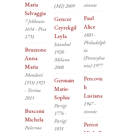
Maria
vivente
(MI) 2009
Selvaggia
Paul
Gencer
7 febbraio
Alice
Ceyrekgil
1654 - Pisa
1885 -
Leyla
1731
Philadelph
Istanbul
Bruzzone
ia
1928 -
Anna
(Pennsylva
Milano
nia) 1977
Maria
2008
Mondovì
Percovic
Germain
(TO) 1925
h
Marie-
- Torino
Luciana
Sophie
2015
1947 -
Parigi
Buscemi
vivente
1776 -
Michela
Parigi
Perrot
Palermo
1831