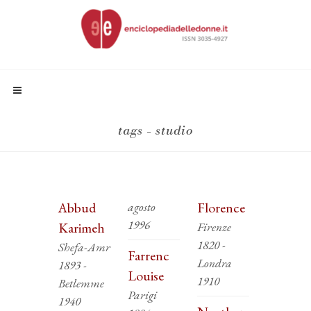
tags - studio
Abbud
agosto
Florence
1996
Karimeh
Firenze
1820 -
Shefa-Amr
Farrenc
Londra
1893 -
Louise
1910
Betlemme
Parigi
1940