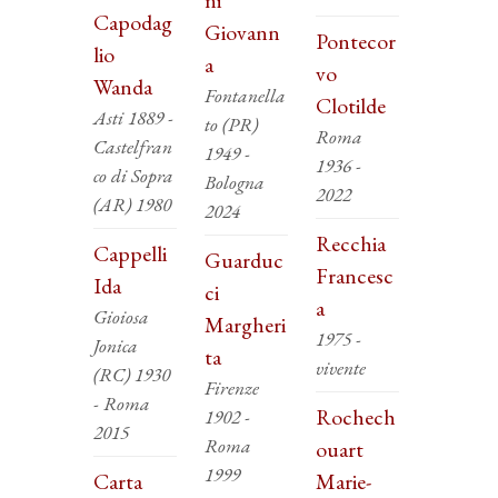
ni
Capodag
Giovann
Pontecor
lio
a
vo
Wanda
Fontanella
Clotilde
Asti 1889 -
to (PR)
Roma
Castelfran
1949 -
1936 -
co di Sopra
Bologna
2022
(AR) 1980
2024
Recchia
Cappelli
Guarduc
Francesc
Ida
ci
a
Gioiosa
Margheri
1975 -
Jonica
ta
vivente
(RC) 1930
Firenze
- Roma
Rochech
1902 -
2015
Roma
ouart
1999
Carta
Marie-