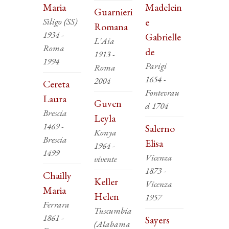
Maria
Madelein
Guarnieri
Sìligo (SS)
e
Romana
1934 -
Gabrielle
L'Aia
Roma
de
1913 -
1994
Parigi
Roma
1654 -
2004
Cereta
Fontevrau
Laura
Guven
d 1704
Brescia
Leyla
1469 -
Salerno
Konya
Brescia
Elisa
1964 -
1499
Vicenza
vivente
1873 -
Chailly
Keller
Vicenza
Maria
Helen
1957
Ferrara
Tuscumbia
1861 -
Sayers
(Alabama