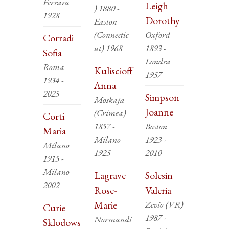
Ferrara
Leigh
) 1880 -
1928
Dorothy
Easton
(Connectic
Oxford
Corradi
ut) 1968
1893 -
Sofia
Londra
Roma
Kuliscioff
1957
1934 -
Anna
2025
Simpson
Moskaja
Joanne
(Crimea)
Corti
1857 -
Boston
Maria
Milano
1923 -
Milano
1925
2010
1915 -
Milano
Lagrave
Solesin
2002
Rose-
Valeria
Marie
Zevio (VR)
Curie
1987 -
Normandi
Sklodows