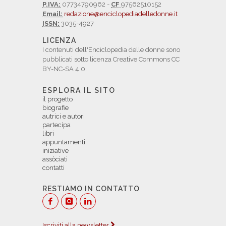
P.IVA:
07734790962 -
CF
97562510152
Email:
redazione@enciclopediadelledonne.it
ISSN:
3035-4927
LICENZA
I contenuti dell'Enciclopedia delle donne sono
pubblicati sotto licenza Creative Commons CC
BY-NC-SA 4.0.
ESPLORA IL SITO
il progetto
biografie
autrici e autori
partecipa
libri
appuntamenti
iniziative
assòciati
contatti
RESTIAMO IN CONTATTO
Iscriviti alla newsletter