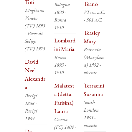
Toti
Teanò
Bologna
Mogliano
1890 -
VI sec. a.C.
Veneto
Roma
- 501 a.C.
(TV) 1893
1950
Teasley
- Pieve di
Lombard
Soligo
Mary
(TV) 1975
ini Maria
Bethesda
Roma
(Marylan
David
1893 -
d) 1952 -
Neel
1950
vivente
Alexandr
Malatest
Terracini
a
a (detta
Susanna
Parigi
Parisina)
South
1868 -
London
Parigi
Laura
1963 -
1969
Cesena
vivente
(FC) 1404 -
De