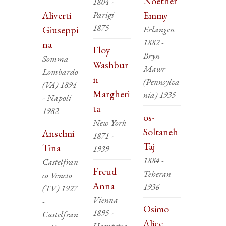
Noether
1804 -
Aliverti
Parigi
Emmy
1875
Giuseppi
Erlangen
1882 -
na
Floy
Bryn
Somma
Washbur
Mawr
Lombardo
n
(Pennsylva
(VA) 1894
Margheri
nia) 1935
- Napoli
ta
1982
os-
New York
Soltaneh
Anselmi
1871 -
Taj
Tina
1939
1884 -
Castelfran
Freud
Teheran
co Veneto
Anna
1936
(TV) 1927
Vienna
-
Osimo
1895 -
Castelfran
Alice
Hampstea