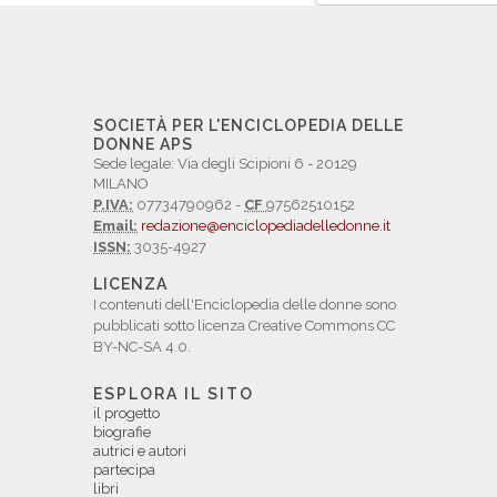
SOCIETÀ PER L'ENCICLOPEDIA DELLE
DONNE APS
Sede legale: Via degli Scipioni 6 - 20129
MILANO
P.IVA:
07734790962 -
CF
97562510152
Email:
redazione@enciclopediadelledonne.it
ISSN:
3035-4927
LICENZA
I contenuti dell'Enciclopedia delle donne sono
pubblicati sotto licenza Creative Commons CC
BY-NC-SA 4.0.
ESPLORA IL SITO
il progetto
biografie
autrici e autori
partecipa
libri