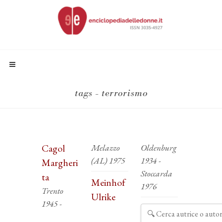
tags - terrorismo
Cagol
Melazzo
Oldenburg
(AL) 1975
1934 -
Margheri
Stoccarda
ta
Meinhof
1976
Trento
Ulrike
1945 -