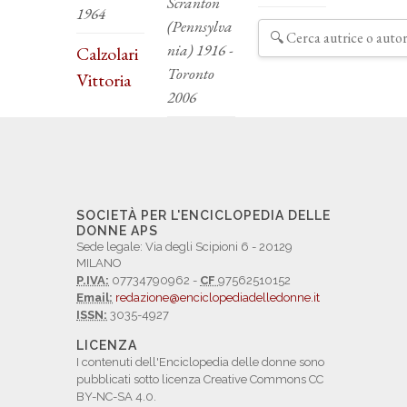
Scranton
1964
(Pennsylva
nia) 1916 -
Calzolari
Toronto
Vittoria
2006
SOCIETÀ PER L'ENCICLOPEDIA DELLE
DONNE APS
Sede legale: Via degli Scipioni 6 - 20129
MILANO
P.IVA:
07734790962 -
CF
97562510152
Email:
redazione@enciclopediadelledonne.it
ISSN:
3035-4927
LICENZA
I contenuti dell'Enciclopedia delle donne sono
pubblicati sotto licenza Creative Commons CC
BY-NC-SA 4.0.