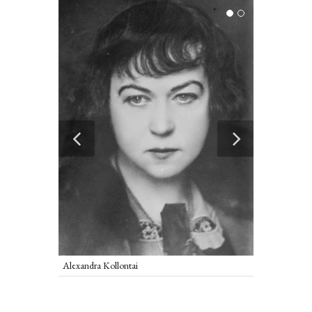
taj
Pavel Dybenko
Alexandra Kollontai