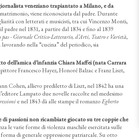
giornalista veneziano trapiantato a Milano, e da
 matrimonio, viene riconosciuta dal padre. Durante
gliarità con letterati e musicisti, tra cui Vincenzo Monti,
 padre nel 1831, a partire dal 1834 e fino al 1839
 pas - Giornale Critico-Letterario, d’Arti, Teatro e Varietà
,
ia lavorando nella “cucina” del periodico, sia
otto dell’amica d’infanzia Chiara Maffei (nata Carrara
l pittore Francesco Hayez, Honoré Balzac e Franz Liszt,
nn Cohen, allievo prediletto di Liszt, nel 1842 ha una
 l’editore Lampato due novelle raccolte nel medesimo
ressioni
e nel 1843 dà alle stampe il romanzo
Egberto
 di passioni non ricambiate giocato su tre coppie che
nza le varie forme di violenza maschile esercitata sulle
e forma di generale oppressione patriarcale. Su otto