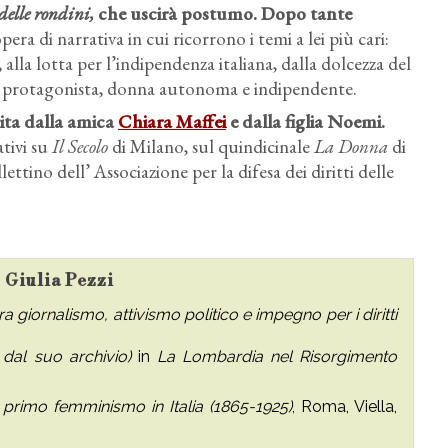
delle rondini,
che uscirà postumo. Dopo tante
pera di narrativa in cui ricorrono i temi a lei più cari:
a, alla lotta per l’indipendenza italiana, dalla dolcezza del
la protagonista, donna autonoma e indipendente.
tita dalla amica
Chiara Maffei
e dalla figlia Noemi.
ativi su
Il Secolo
di Milano, sul quindicinale
La Donna
di
ollettino dell’ Associazione per la difesa dei diritti delle
u Giulia Pezzi
tra giornalismo, attivismo politico e impegno per i diritti
e dal suo archivio)
in
La Lombardia nel Risorgimento
l primo femminismo in Italia (1865-1925)
, Roma, Viella,