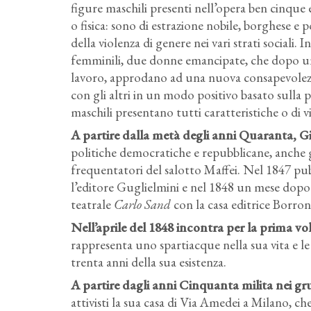
figure maschili presenti nell’opera ben cinque
o fisica: sono di estrazione nobile, borghese e 
della violenza di genere nei vari strati sociali. I
femminili, due donne emancipate, che dopo un p
lavoro, approdano ad una nuova consapevolezza
con gli altri in un modo positivo basato sulla p
maschili presentano tutti caratteristiche o di vi
A partire dalla metà degli anni Quaranta, Gi
politiche democratiche e repubblicane, anche 
frequentatori del salotto Maffei. Nel 1847 p
l’editore Guglielmini e nel 1848 un mese dop
teatrale
Carlo Sand
con la casa editrice Borroni
Nell’aprile del 1848 incontra per la prima v
rappresenta uno spartiacque nella sua vita e l
trenta anni della sua esistenza.
A partire dagli anni Cinquanta milita nei gru
attivisti la sua casa di Via Amedei a Milano, ch