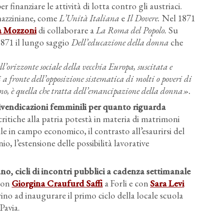
 finanziare le attività di lotta contro gli austriaci.
 mazziniane, come
L’Unità Italiana
e
Il Dovere.
Nel 1871
a Mozzoni
di collaborare a
La Roma del Popolo.
Su
1871 il lungo saggio
Dell’educazione della donna
che
l’orizzonte sociale della vecchia Europa, suscitata e
 a fronte dell’opposizione sistematica di molti o poveri di
anno, è quella che tratta dell’emancipazione della donna».
rivendicazioni femminili per quanto riguarda
critiche alla patria potestà in materia di matrimoni
le in campo economico, il contrasto all’esaurirsi del
, l’estensione delle possibilità lavorative
no, cicli di incontri pubblici a cadenza settimanale
 con
Giorgina Craufurd Saffi
a Forli e con
Sara Levi
no ad inaugurare il primo ciclo della locale scuola
Pavia.