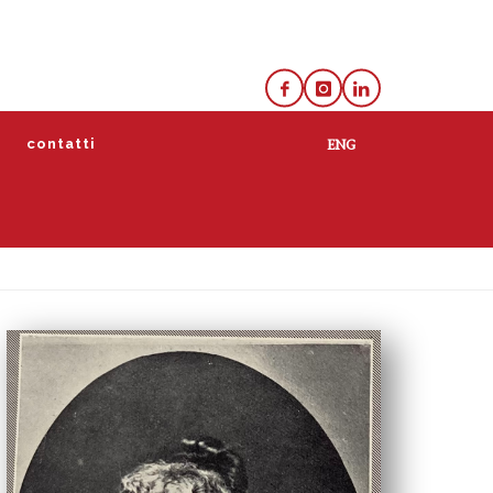
e
contatti