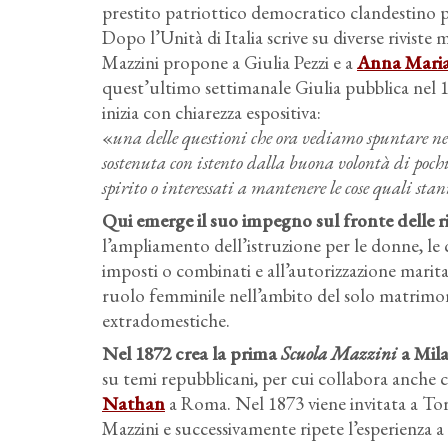
prestito patriottico democratico clandestino per
Dopo l’Unità di Italia scrive su diverse riviste
Mazzini propone a Giulia Pezzi e a
Anna Mari
quest’ultimo settimanale Giulia pubblica nel 
inizia con chiarezza espositiva:
«
una delle questioni che ora vediamo spuntare nel
sostenuta con istento dalla buona volontà di pochi
spirito o interessati a mantenere le cose quali st
Qui emerge il suo impegno sul fronte delle 
l’ampliamento dell’istruzione per le donne, le 
imposti o combinati e all’autorizzazione marita
ruolo femminile nell’ambito del solo matrimonio
extradomestiche.
Nel 1872 crea la prima
Scuola Mazzini
a Mila
su temi repubblicani, per cui collabora anche
Nathan
a Roma. Nel 1873 viene invitata a Tori
Mazzini e successivamente ripete l’esperienza a 