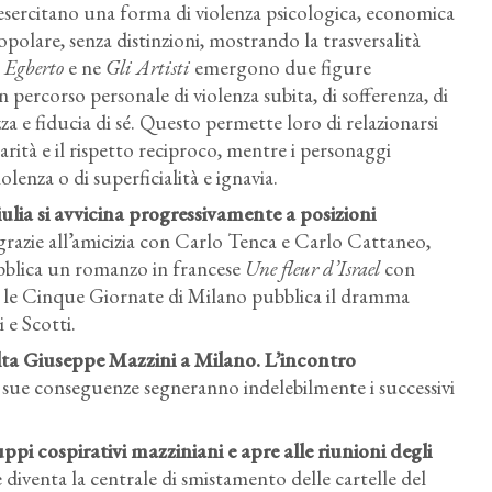
 esercitano una forma di violenza psicologica, economica
popolare, senza distinzioni, mostrando la trasversalità
n
Egberto
e ne
Gli Artisti
emergono due figure
ercorso personale di violenza subita, di sofferenza, di
 e fiducia di sé. Questo permette loro di relazionarsi
arità e il rispetto reciproco, mentre i personaggi
olenza o di superficialità e ignavia.
ulia si avvicina progressivamente a posizioni
grazie all’amicizia con Carlo Tenca e Carlo Cattaneo,
ubblica un romanzo in francese
Une fleur d’Israel
con
o le Cinque Giornate di Milano pubblica il dramma
 e Scotti.
olta Giuseppe Mazzini a Milano. L’incontro
e sue conseguenze segneranno indelebilmente i successivi
ppi cospirativi mazziniani e apre alle riunioni degli
e diventa la centrale di smistamento delle cartelle del