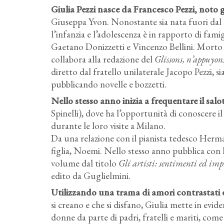
Giulia Pezzi nasce da Francesco Pezzi, noto 
Giuseppa Yvon. Nonostante sia nata fuori dal
l’infanzia e l’adolescenza è in rapporto di fami
Gaetano Donizzetti e Vincenzo Bellini. Morto il
collabora alla redazione del
Glissons, n’appuyons
diretto dal fratello unilaterale Jacopo Pezzi, s
pubblicando novelle e bozzetti.
Nello stesso anno inizia a frequentare il sal
Spinelli), dove ha l’opportunità di conoscere i
durante le loro visite a Milano.
Da una relazione con il pianista tedesco Herma
figlia, Noemi. Nello stesso anno pubblica con
volume dal titolo
Gli artisti: sentimenti ed imp
edito da Guglielmini.
Utilizzando una trama di amori contrastati e
si creano e che si disfano, Giulia mette in evide
donne da parte di padri, fratelli e mariti, com