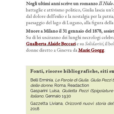
Negli ultimi anni scrive un romanzo
Il Nido 
battaglie e attivismo politico, Giulia lascia un’o
dal dolore dell’esilio e la nostalgia per la patri
paesaggio del lago di Lugano, alla figura del
Muore a Milano il 31 gennaio del 1878, assis
Su di lei usciranno dei lunghi necrologi celebr
Gualberta Alaide Beccari
e su
Solidarité
, il b
donne diretto a Ginevra da
Marie Goegg
.
Fonti, risorse bibliografiche, siti s
Belli Erminia,
Le Parole di Giulia. Giulia Pezzi 
delle donne
, Roma, Readaction
Gasparini Luisa,
Giulietta Pezzi (Spigolatur
italiano
, Gennaio 1930
Gazzetta Liviana,
Orizzonti nuovi: storia de
2018