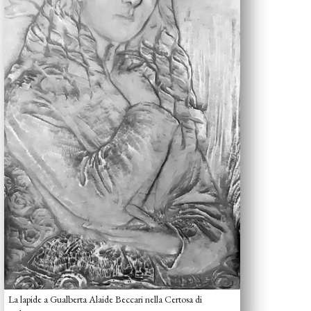
La lapide a Gualberta Alaide Beccari nella Certosa di