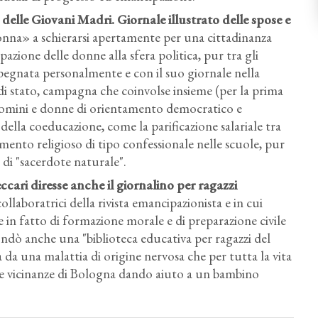
ro delle Giovani Madri. Giornale illustrato delle spose e
nna» a schierarsi apertamente per una cittadinanza
azione delle donne alla sfera politica, pur tra gli
pegnata personalmente e con il suo giornale nella
di stato, campagna che coinvolse insieme (per la prima
 uomini e donne di orientamento democratico e
ella coeducazione, come la parificazione salariale tra
amento religioso di tipo confessionale nelle scuole, pur
 di "sacerdote naturale".
ccari diresse anche il giornalino per ragazzi
collaboratrici della rivista emancipazionista e in cui
e in fatto di formazione morale e di preparazione civile
fondò anche una "biblioteca educativa per ragazzi del
da una malattia di origine nervosa che per tutta la vita
elle vicinanze di Bologna dando aiuto a un bambino