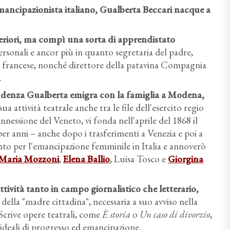
ancipazionista italiano
, Gualberta Beccari nacque a
riori
, ma compì una sorta di apprendistato
personali e ancor più in quanto segretaria del padre,
 francese, nonché direttore della patavina Compagnia
.
ndenza Gualberta emigra con la famiglia a Modena
,
ua attività teatrale anche tra le file dell'esercito regio
nnessione del Veneto, vi fonda nell'aprile del 1868 il
r anni – anche dopo i trasferimenti a Venezia e poi a
to per l'emancipazione femminile in Italia e annoverò
Maria Mozzoni
,
Elena Ballio
, Luisa Tosco e
Giorgina
tività tanto in campo giornalistico che letterario
,
ella "madre cittadina", necessaria a suo avviso nella
Scrive opere teatrali, come
È storia
o
Un caso di divorzio
,
i ideali di progresso ed emancipazione.