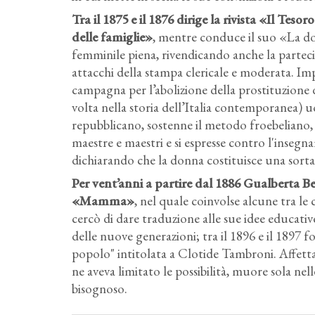
Tra il 1875 e il 1876 dirige la rivista «Il Teso
delle famiglie»
, mentre conduce il suo «La do
femminile piena, rivendicando anche la partecip
attacchi della stampa clericale e moderata. Im
campagna per l’abolizione della prostituzione 
volta nella storia dell’Italia contemporanea)
repubblicano, sostenne il metodo froebeliano, d
maestre e maestri e si espresse contro l'insegn
dichiarando che la donna costituisce una sorta
Per vent’anni a partire dal 1886 Gualberta Be
«Mamma»
, nel quale coinvolse alcune tra le 
cercò di dare traduzione alle sue idee educativ
delle nuove generazioni; tra il 1896 e il 1897 
popolo" intitolata a Clotide Tambroni. Affetta 
ne aveva limitato le possibilità, muore sola n
bisognoso.