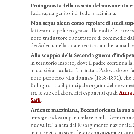
Protagonista della nascita del movimento em
Padova, da genitori di fede mazziniana.
Non seguì alcun corso regolare di studi supe
letterario e politico grazie alle molte letture 
noto traduttore e adattatore di commedie dal
dei Solerti, nella quale recitava anche la madre
Allo scoppio della Seconda guerra d’indipe
in territorio insorto, dove il padre continua la s
in cui si è arruolato. Tornata a Padova dopo l'a
noto periodico «La donna» (1868-1891), che pe
Bologna – fu il principale organo del movimen
tra le sue collaboratrici esponenti quali
Anna 
Saffi
.
Ardente mazziniana, Beccari orienta la sua at
impegnandosi in particolare per la formazione d
nuova Italia nata dal Risorgimento nazionale. 
in cui mette in scena le sue convinzioni e i suo