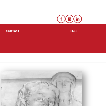
e
contatti