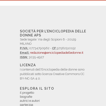
SOCIETÀ PER L'ENCICLOPEDIA DELLE
DONNE APS
Sede legale: Via degli Scipioni 6 - 20129
MILANO
P.IVA:
07734790962 -
CF
97562510152
Email:
redazione@enciclopediadelledonne.it
ISSN:
3035-4927
LICENZA
I contenuti dell'Enciclopedia delle donne sono
pubblicati sotto licenza Creative Commons CC
BY-NC-SA 4.0.
ESPLORA IL SITO
il progetto
biografie
autrici e autori
partecipa