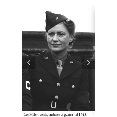
30.
Ritratto di Le
Lee Miller, corrispondente di guerra nel 1943.