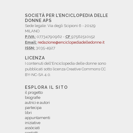
SOCIETÀ PER L'ENCICLOPEDIA DELLE
DONNE APS
Sede legale: Via degli Scipioni 6 - 20129
MILANO
P.IVA:
07734790962 -
CF
97562510152
Email:
redazione@enciclopediadelledonne.it
ISSN:
3035-4927
LICENZA
I contenuti dell'Enciclopedia delle donne sono
pubblicati sotto licenza Creative Commons CC
BY-NC-SA 4.0.
ESPLORA IL SITO
il progetto
biografie
autrici e autori
partecipa
libri
appuntamenti
iniziative
assòciati
contatti