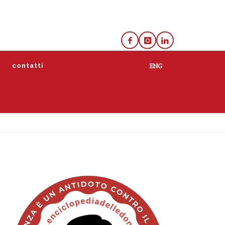
e
contatti