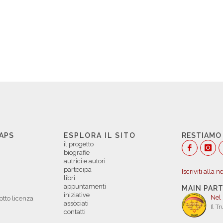
 APS
ESPLORA IL SITO
RESTIAMO
il progetto
biografie
autrici e autori
partecipa
Iscriviti alla 
libri
appuntamenti
MAIN PAR
iniziative
Nel
otto licenza
assòciati
Il T
contatti