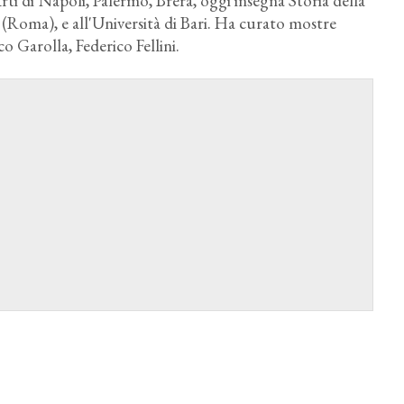
rti di Napoli, Palermo, Brera, oggi insegna Storia della
 (Roma), e all'Università di Bari. Ha curato mostre
co Garolla, Federico Fellini.