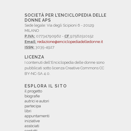
SOCIETÀ PER L'ENCICLOPEDIA DELLE
DONNE APS
Sede legale: Via degli Scipioni 6 - 20129
MILANO
P.IVA:
07734790962 -
CF
97562510152
Email:
redazione@enciclopediadelledonne.it
ISSN:
3035-4927
LICENZA
I contenuti dell'Enciclopedia delle donne sono
pubblicati sotto licenza Creative Commons CC
BY-NC-SA 4.0.
ESPLORA IL SITO
il progetto
biografie
autrici e autori
partecipa
libri
appuntamenti
iniziative
assòciati
contatti