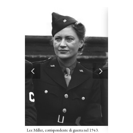
30.
Ritratto di Le
Lee Miller, corrispondente di guerra nel 1943.