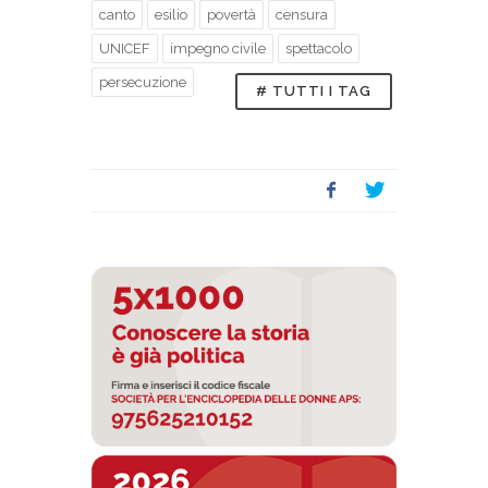
canto
esilio
povertà
censura
UNICEF
impegno civile
spettacolo
persecuzione
# TUTTI I TAG