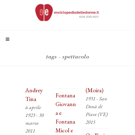
tags - spettacolo
Andrey
(Moira)
Fontana
Tina
1931 - San
Giovann
Donà di
6 aprile
a e
Piave (VE)
1923 - 30
Fontana
2015
marzo
Micol e
2011