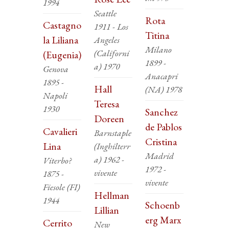
1994
Seattle
Rota
Castagno
1911 - Los
Titina
la Liliana
Angeles
Milano
(Californi
(Eugenia)
1899 -
a) 1970
Genova
Anacapri
1895 -
Hall
(NA) 1978
Napoli
Teresa
1930
Sanchez
Doreen
de Pablos
Cavalieri
Barnstaple
Cristina
Lina
(Inghilterr
Madrid
a) 1962 -
Viterbo?
1972 -
vivente
1875 -
vivente
Fiesole (FI)
Hellman
1944
Schoenb
Lillian
erg Marx
Cerrito
New