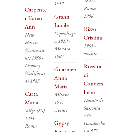
1822 -
1953
Roma
Carpente
1906
Grahn
r Karen
Lucile
Ann
Rizzo
Copenhage
New
Cristina
n 1819 -
Haven
1965 -
Monaco
(Connectic
vivente
1907
ut) 1950 -
Downey
Rosvita
Guarnieri
(Californi
di
Anna
a) 1983
Ganders
Maria
heim
Carta
Milano
Ducato di
Maria
1934 -
Sassonia
vivente
Sìligo (SS)
935 -
1934 -
Gypsy
Gandershe
Roma
im 973
Rose Lee