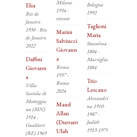
Milano
Bologna
Elza
1934 -
1992
Rio de
vivente
Janeiro
Taglioni
1930 - Rio
Marini
Maria
de Janeiro
Salviucci
Stoccolma
2022
Giovann
1804 -
a
Daffini
Marsiglia
Roma
1884
Giovann
1937 -
a
Trio
Roma
Villa
Lescano
2024
Saviola di
Alexandri
Motteggia
Maud
na 1910-
na (MN)
Allan
1987 -
1914 -
(Durrant
Judith
Gualtieri
1913-1975
Ulah
(RE) 1969