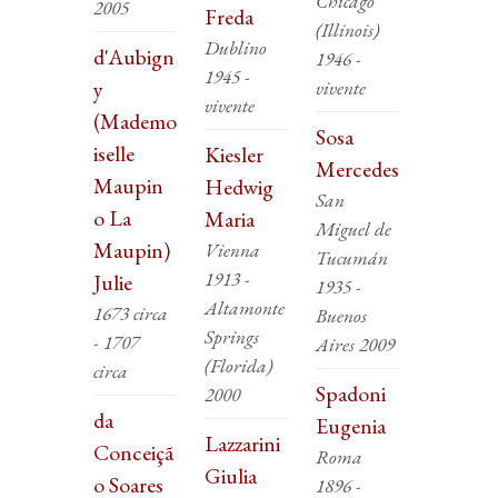
Chicago
2005
Freda
(Illinois)
Dublino
d'Aubign
1946 -
1945 -
y
vivente
vivente
(Mademo
Sosa
iselle
Kiesler
Mercedes
Maupin
Hedwig
San
o La
Maria
Miguel de
Maupin)
Vienna
Tucumán
1913 -
Julie
1935 -
Altamonte
1673 circa
Buenos
Springs
- 1707
Aires 2009
(Florida)
circa
Spadoni
2000
da
Eugenia
Lazzarini
Conceiçã
Roma
Giulia
o Soares
1896 -