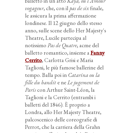
balletto in un atto
Kaya, ou l'Amour
vogageur
, che, con il
pas de six
finale,
le assicura la prima affermazione
londinese. Il 12 giugno dello stesso
anno, sulle scene dello Her Majesty's
Theatre, Lucile partecipa al
notissimo
Pas de Quatre
, acme del
balletto romantico, insieme a
Fanny
Cerrito
, Carlotta Grisi e Maria
Taglioni, le più famose ballerine del
tempo. Balla poi in
Catarina ou la
fille du bandit
e ne
Le jugement de
Paris
con Arthur Saint-Léon, la
Taglioni e la Cerrito (entrambi i
balletti del 1846). È proprio a
Londra, allo Her Majesty Theatre,
palcoscenico delle coreografie di
Perrot, che la carriera della Grahn