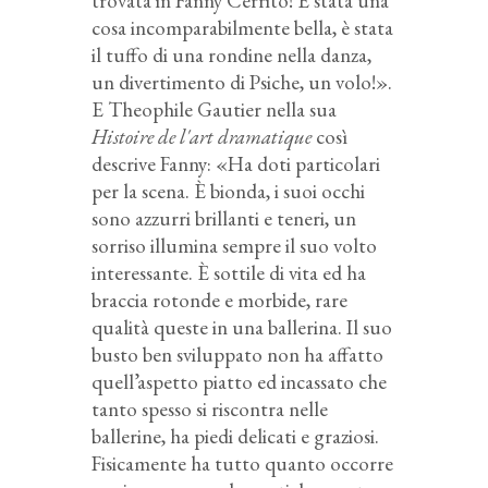
trovata in Fanny Cerrito! È stata una
cosa incomparabilmente bella, è stata
il tuffo di una rondine nella danza,
un divertimento di Psiche, un volo!».
E Theophile Gautier nella sua
Histoire de l'art dramatique
così
descrive Fanny: «Ha doti particolari
per la scena. È bionda, i suoi occhi
sono azzurri brillanti e teneri, un
sorriso illumina sempre il suo volto
interessante. È sottile di vita ed ha
braccia rotonde e morbide, rare
qualità queste in una ballerina. Il suo
busto ben sviluppato non ha affatto
quell’aspetto piatto ed incassato che
tanto spesso si riscontra nelle
ballerine, ha piedi delicati e graziosi.
Fisicamente ha tutto quanto occorre