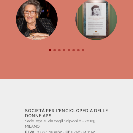
SOCIETÀ PER L'ENCICLOPEDIA DELLE
DONNE APS
Sede legale: Via degli Scipioni 6 - 20129
MILANO
P.IVA:
07734790962 -
CF
97562510152