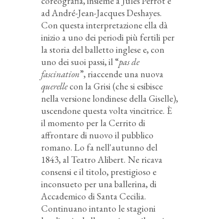
coreografia, insieme a Jules Perrot e
ad André-Jean-Jacques Deshayes.
Con questa interpretazione ella dà
inizio a uno dei periodi più fertili per
la storia del balletto inglese e, con
uno dei suoi passi, il “
pas de
fascination
”, riaccende una nuova
querelle
con la Grisi (che si esibisce
nella versione londinese della Giselle),
uscendone questa volta vincitrice. È
il momento per la Cerrito di
affrontare di nuovo il pubblico
romano. Lo fa nell'autunno del
1843, al Teatro Alibert. Ne ricava
consensi e il titolo, prestigioso e
inconsueto per una ballerina, di
Accademico di Santa Cecilia.
Continuano intanto le stagioni