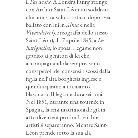
il
Pas de six
. A Londra Fanny stringe
con Arthur Saint-Léon un sodalizio
che non sarà solo artistico: dopo aver
ballato con lui in
Alma
e nella
Vivandière
(coreografia dello stesso
Saint-Léon), il 17 aprile 1845, a
Les
Batignolles
, lo sposa. Legame non
gradito ai genitori di lei che,
accompagnandola sempre, sono
consapevoli dei consensi riscossi dalla
figlia nell'alta borghesia inglese e
quindi aspirano a un marito
blasonato. Il legame dura sei anni.
Nel 1851, durante una tournée in
Spagna, la crisi matrimoniale già in
atto diventerà profonda e i due
artisti si separeranno. Mentre Saint-
Léon prende sotto la sua ala