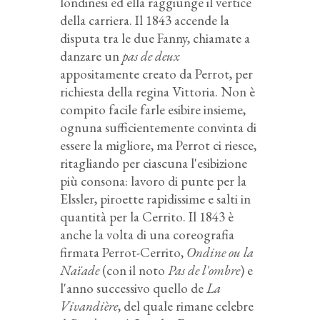
londinesi ed ella raggiunge il vertice
della carriera. Il 1843 accende la
disputa tra le due Fanny, chiamate a
danzare un
pas de deux
appositamente creato da Perrot, per
richiesta della regina Vittoria. Non è
compito facile farle esibire insieme,
ognuna sufficientemente convinta di
essere la migliore, ma Perrot ci riesce,
ritagliando per ciascuna l'esibizione
più consona: lavoro di punte per la
Elssler, piroette rapidissime e salti in
quantità per la Cerrito. Il 1843 è
anche la volta di una coreografia
firmata Perrot-Cerrito,
Ondine ou la
Naïade
(con il noto
Pas de l'ombre
) e
l'anno successivo quello de
La
Vivandière
, del quale rimane celebre