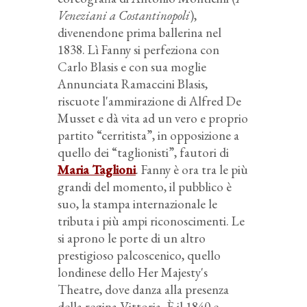
Veneziani a Costantinopoli
),
divenendone prima ballerina nel
1838. Lì Fanny si perfeziona con
Carlo Blasis e con sua moglie
Annunciata Ramaccini Blasis,
riscuote l'ammirazione di Alfred De
Musset e dà vita ad un vero e proprio
partito “cerritista”, in opposizione a
quello dei “taglionisti”, fautori di
Maria Taglioni
. Fanny è ora tra le più
grandi del momento, il pubblico è
suo, la stampa internazionale le
tributa i più ampi riconoscimenti. Le
si aprono le porte di un altro
prestigioso palcoscenico, quello
londinese dello Her Majesty's
Theatre, dove danza alla presenza
della regina Vittoria. È il 1840 e