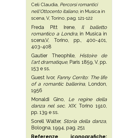
Celi Claudia,
Percorsi romantici
nell'Ottocento italiano
, in Musica in
scena, V, Torino, pag. 121-122
Freda Pitt Irene,
Il balletto
romantico a Londra
, in Musica in
scena,V, Torino, pp., 400-401,
403-408
Gautier Theophile,
Histoire de
l'art dramatique
, Paris 1859, V, pp.
153 e ss.
Guest Ivor,
Fanny Cerrito: The life
of a romantic ballerina
, London,
1956
Monaldi Gino,
Le regine della
danza nel sec. XIX
, Torino 1910,
pp. 139 e ss.
Sorell Walter,
Storia della danza
,
Bologna, 1994, pag. 251
Referenze iconografiche: