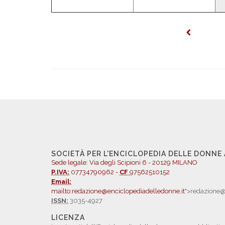
SOCIETÀ PER L'ENCICLOPEDIA DELLE DONNE
Sede legale: Via degli Scipioni 6 - 20129 MILANO
P.IVA:
07734790962 -
CF
97562510152
Email:
mailto:redazione@enciclopediadelledonne.it
">redazione@
ISSN:
3035-4927
LICENZA