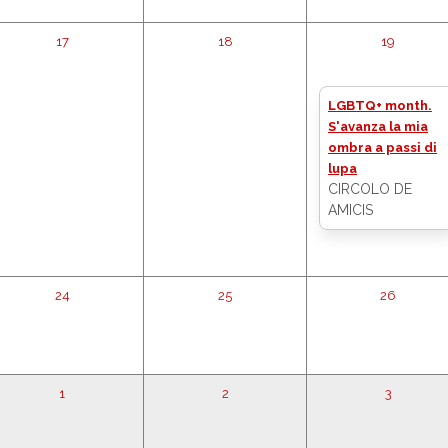
17
18
19
LGBTQ+ month.
S'avanza la mia
ombra a passi di
lupa
CIRCOLO DE
AMICIS
24
25
26
1
2
3