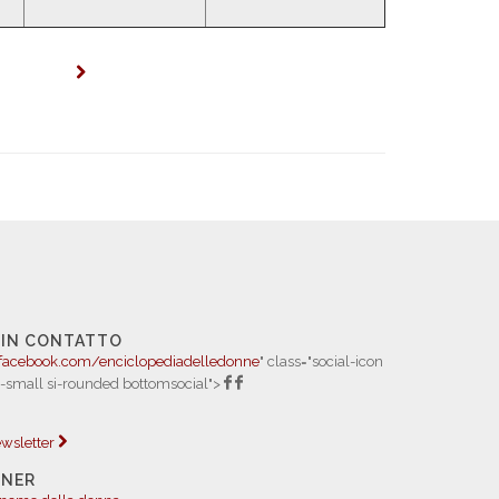
 IN CONTATTO
facebook.com/enciclopediadelledonne
" class="social-icon
i-small si-rounded bottomsocial">
newsletter
TNER