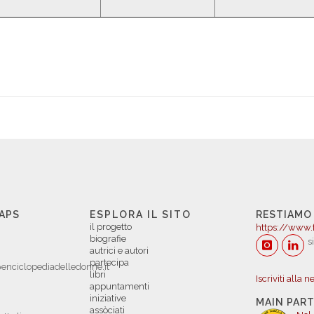
 APS
ESPLORA IL SITO
RESTIAMO
il progetto
https://www.
biografie
s
autrici e autori
partecipa
enciclopediadelledonne.it
libri
Iscriviti alla 
appuntamenti
iniziative
MAIN PAR
assòciati