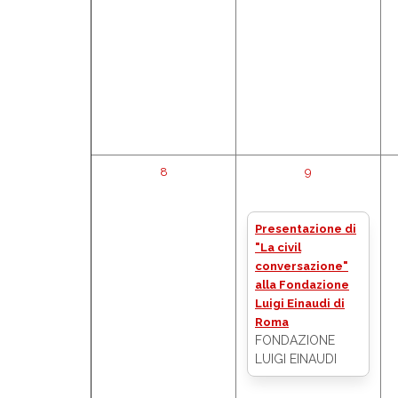
8
9
Presentazione di
"La civil
conversazione"
alla Fondazione
Luigi Einaudi di
Roma
FONDAZIONE
LUIGI EINAUDI