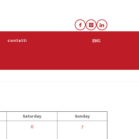
e
contatti
lista
calendario
Saturday
Sunday
6
7