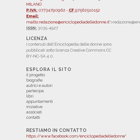
MILANO
P.IVA:
07734790962 -
CF
97562510152
Email:
mailto:redazione@enciclopediadelledonne.it
">redazione@enc
ISSN:
3035-4927
LICENZA
I contenuti dell'Enciclopedia delle donne sono
pubblicati sotto licenza Creative Commons CC
BY-NC-SA 4.0.
ESPLORA IL SITO
il progetto
biografie
autrici e autori
partecipa
libri
appuntamenti
iniziative
assòciati
contatti
RESTIAMO IN CONTATTO
https://www.facebook.com/enciclopediadelledonne
"