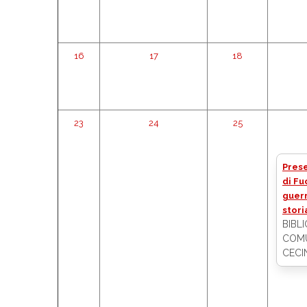
16
17
18
23
24
25
Pres
di Fuo
guerr
stori
BIBL
COMU
CECI