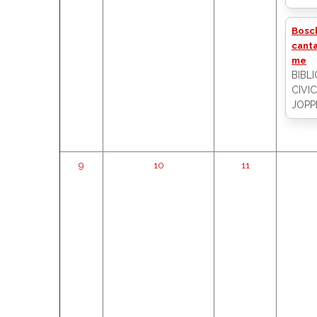
Bosc
cant
me
BIBL
CIVIC
JOPPI
9
10
11