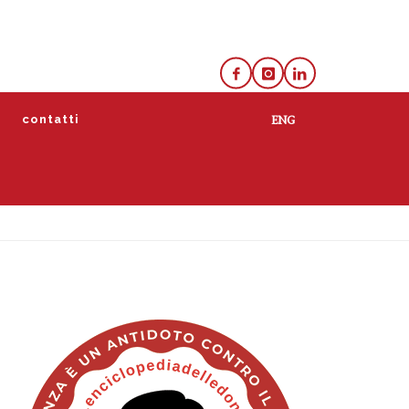
e
contatti