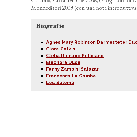
Calabria, Città del Sole 2006, (Prog. Edit. di 
Mondeditori 2009 (con una nota introduttiva
Biografie
Agnes Mary Robinson Darmesteter Du
Clara Zetkin
Clelia Romano Pellicano
Eleonora Duse
Fanny Zampini Salazar
Francesca La Gamba
Lou Salomè