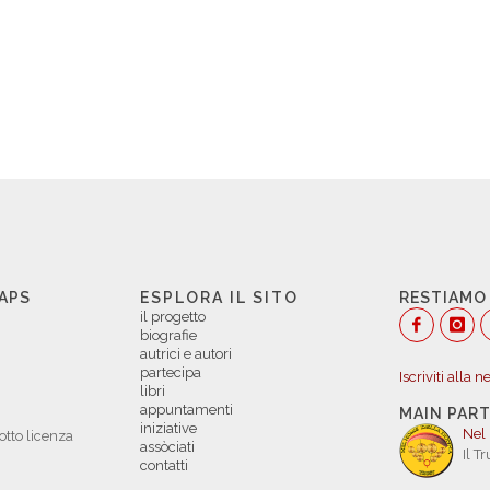
 APS
ESPLORA IL SITO
RESTIAMO
il progetto
biografie
autrici e autori
partecipa
Iscriviti alla 
libri
appuntamenti
MAIN PAR
iniziative
Nel
otto licenza
assòciati
Il T
contatti