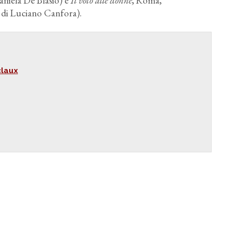
Daniela De Blasio) e
Il voto alle donne
, Roma,
 di Luciano Canfora).
claux