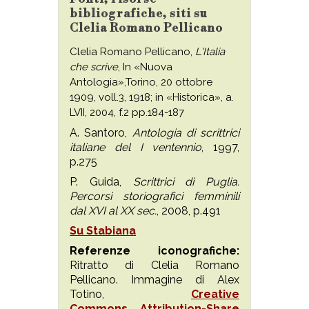
bibliografiche, siti su
Clelia Romano Pellicano
Clelia Romano Pellicano,
L'Italia
che scrive
, In «Nuova
Antologia»,Torino, 20 ottobre
1909, voll.3, 1918; in «Historica», a.
LVII, 2004, f.2 pp.184-187
A. Santoro,
Antologia di scrittrici
italiane del I ventennio
, 1997,
p.275
P. Guida,
Scrittrici di Puglia.
Percorsi storiografici femminili
dal XVI al XX sec.
, 2008, p.491
Su Stabiana
Referenze iconografiche:
Ritratto di Clelia Romano
Pellicano. Immagine di Alex
Totino,
Creative
Commons
Attribution-Share