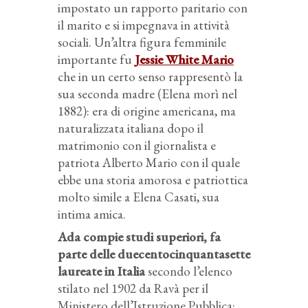
impostato un rapporto paritario con
il marito e si impegnava in attività
sociali. Un’altra figura femminile
importante fu
Jessie White Mario
che in un certo senso rappresentò la
sua seconda madre (Elena morì nel
1882): era di origine americana, ma
naturalizzata italiana dopo il
matrimonio con il giornalista e
patriota Alberto Mario con il quale
ebbe una storia amorosa e patriottica
molto simile a Elena Casati, sua
intima amica.
Ada compie studi superiori, fa
parte delle duecentocinquantasette
laureate in Italia
secondo l’elenco
stilato nel 1902 da Ravà per il
Ministero dell’Istruzione Pubblica: