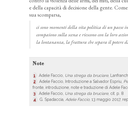
contro la violenza delle armi, dei miti, della c
e della capacità di decisione della gente. Com
sua scomparsa,
ci sono momenti della vita politica di un paese 
compaiono sulla scena e riescono con la loro azio
la lontananza, la frattura che separa il potere da
Note
1
Adele Faccio,
Una strega da bruciare
, Lanfranch
2
Adele Faccio, Introduzione a Salvador Espriu,
Pe
fronte, introduzione, note e traduzione di Adele Fa
3
Adele Faccio,
Una strega da bruciare
, cit. p. 8
4
G. Spadaccia,
Adele Faccio
, 13 maggio 2017, rep