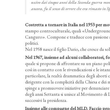
uscivo dai cinque anni della Seconda guerra mond
ancora, fu il senso di orrore che era rimasto in 
Costretta a tornare in Italia nel 1953 per moti
stampo controculturale, quali «Underground»,
Canguro». Compone e traduce con passione num
politici.
Nel 1958 nasce il figlio Dario, che cresce da sol
Nel 1967, insieme ad alcuni collaboratori, f
quale si propone di affrontare su un piano polit
così in contatto con le rivendicazioni e le ista
particolare, la realtà drammatica degli aborti c
dirigente con la complicità della Chiesa e dei me
spinge a promuovere iniziative per denunciare i
degli anni Settanta si unisce al Movimento di
successivi la presidenza.
Insieme alle compagne del MLD, Faccio prom