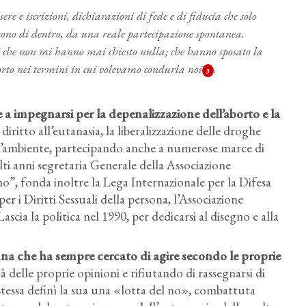
ere e iscrizioni, dichiarazioni di fede e di fiducia che solo
cono di dentro, da una reale partecipazione spontanea.
ici che non mi hanno mai chiesto nulla; che hanno sposato la
orto nei termini in cui volevamo condurla noi
.
3
e a impegnarsi per la depenalizzazione dell’aborto e la
ritto all’eutanasia, la liberalizzazione delle droghe
dell’ambiente, partecipando anche a numerose marce di
ti anni segretaria Generale della Associazione
”, fonda inoltre la Lega Internazionale per la Difesa
per i Diritti Sessuali della persona, l’Associazione
scia la politica nel 1990, per dedicarsi al disegno e alla
onna che ha sempre cercato di agire secondo le proprie
à delle proprie opinioni e rifiutando di rassegnarsi di
 stessa definì la sua una «lotta del no», combattuta