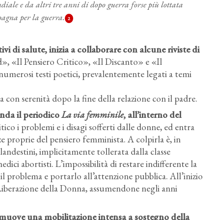
iale e da altri tre anni di dopo guerra forse più lottata
Spagna per la guerra.
2
vi di salute, inizia a collaborare con alcune riviste di
 «Il Pensiero Critico», «Il Discanto» e «Il
erosi testi poetici, prevalentemente legati a temi
a con serenità dopo la fine della relazione con il padre.
onda il periodico
La via femminile
, all’interno del
ico i problemi e i disagi sofferti dalle donne, ed entra
nze proprie del pensiero femminista. A colpirla è, in
landestini, implicitamente tollerata dalla classe
dici abortisti. L’impossibilità di restare indifferente la
l problema e portarlo all’attenzione pubblica. All’inizio
 Liberazione della Donna, assumendone negli anni
uove una mobilitazione intensa a sostegno della