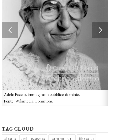
Adele Faccio, immagine in pubblico dominio.
Manifesto per la li
Fonte:
Wikimedia Commons
.
conferenza naziona
Immagine per gent
Biblioteche, Cent
TAG CLOUD
aborto
antifascismo
femminismi
filologia