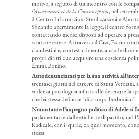
motivo, a seguito di un incontro con le compa
l’Avortement et de la Contraception
, nel settemb
il Centro Informazioni Sterilizzazioni e Aborto
Sfidando apertamente la legge, il centro fornis
contattando medici disposti ad operare a prezzi
sanitarie estere. Attraverso il Cisa, Faccio con
clandestini e, contestualmente, aiuta le donn
propri diritti e ad acquisire una coscienza polit
Emma Bonino.
Autodenunciatasi per la sua attività all’inter
trentasei giorni nel carcere di Santa Verdiana a 
violenza psicologica inflitta alle detenute la sp
che lei stessa definisce “di stampo borbonico”.
Nonostante l’impegno politico di Adele si fos
parlamentari e dalle etichette di partito, nel 1
Radicale, con il quale, da quel momento, condiv
stessa: