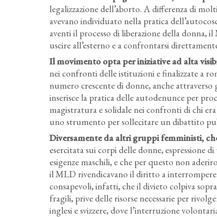
legalizzazione dell’aborto. A differenza di molti
avevano individuato nella pratica dell’autocosc
aventi il processo di liberazione della donna, i
uscire all’esterno e a confrontarsi direttament
Il movimento opta per iniziative ad alta visi
nei confronti delle istituzioni e finalizzate a 
numero crescente di donne, anche attraverso gr
inserisce la pratica delle autodenunce per pro
magistratura e solidale nei confronti di chi er
uno strumento per sollecitare un dibattito pu
Diversamente da altri gruppi femministi, ch
esercitata sui corpi delle donne, espressione di 
esigenze maschili, e che per questo non aderir
il MLD rivendicavano il diritto a interromper
consapevoli, infatti, che il divieto colpiva s
fragili, prive delle risorse necessarie per rivolge
inglesi e svizzere, dove l’interruzione volonta