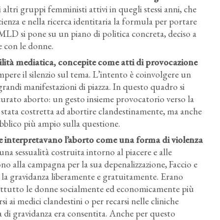
 altri gruppi femministi attivi in quegli stessi anni, che
ienza e nella ricerca identitaria la formula per portare
l MLD si pone su un piano di politica concreta, deciso a
e con le donne.
bilità mediatica, concepite come atti di provocazione
rompere il silenzio sul tema. L’intento è coinvolgere un
andi manifestazioni di piazza. In questo quadro si
curato aborto: un gesto insieme provocatorio verso la
a stata costretta ad abortire clandestinamente, ma anche
bblico più ampio sulla questione.
e interpretavano l’aborto come una forma di violenza
una sessualità costruita intorno al piacere e alle
ono alla campagna per la sua depenalizzazione, Faccio e
e la gravidanza liberamente e gratuitamente. Erano
oprattutto le donne socialmente ed economicamente più
rsi ai medici clandestini o per recarsi nelle cliniche
ria di gravidanza era consentita. Anche per questo