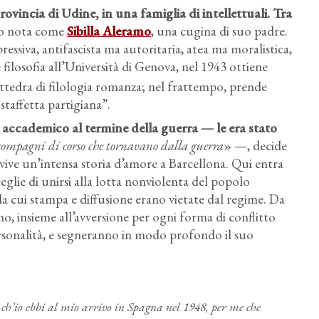
ovincia di Udine, in una famiglia di intellettuali. Tra
lio nota come
Sibilla Aleramo
, una cugina di suo padre.
ressiva, antifascista ma autoritaria, atea ma moralistica,
e filosofia all’Università di Genova, nel 1943 ottiene
 cattedra di filologia romanza; nel frattempo, prende
staffetta partigiana”.
accademico al termine della guerra — le era stato
compagni di corso che tornavano dalla guerra
» —, decide
e vive un’intensa storia d’amore a Barcellona. Qui entra
ceglie di unirsi alla lotta nonviolenta del popolo
 la cui stampa e diffusione erano vietate dal regime. Da
o, insieme all’avversione per ogni forma di conflitto
Manifesto per la liberazione di Adele Faccio, arrestata alla
personalità, e segneranno in modo profondo il suo
conferenza nazionale sull’aborto al Teatro Adriano.
Immagine per gentile concessione di
ARCHIVIA – Archivi,
Biblioteche, Centri di documentazione delle donne
.
ch’io ebbi al mio arrivo in Spagna nel 1948, per me che