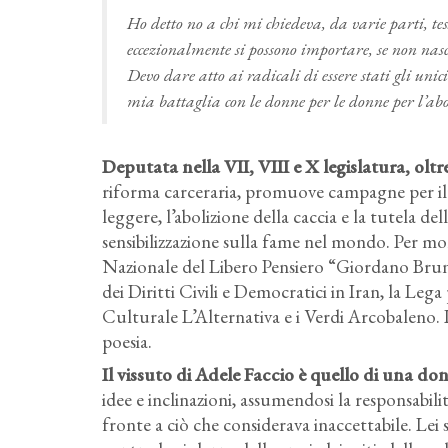
Ho detto no a chi mi chiedeva, da varie parti, tess
eccezionalmente si possono importare, se non nas
Devo dare atto ai radicali di essere stati gli un
mia battaglia con le donne per le donne per l’ab
Deputata nella VII, VIII e X legislatura, oltr
riforma carceraria, promuove campagne per il di
leggere, l’abolizione della caccia e la tutela 
sensibilizzazione sulla fame nel mondo. Per mol
Nazionale del Libero Pensiero “Giordano Bruno
dei Diritti Civili e Democratici in Iran, la Lega 
Culturale L’Alternativa e i Verdi Arcobaleno. La
poesia.
Il vissuto di Adele Faccio è quello di una d
idee e inclinazioni, assumendosi la responsabilit
fronte a ciò che considerava inaccettabile. Lei