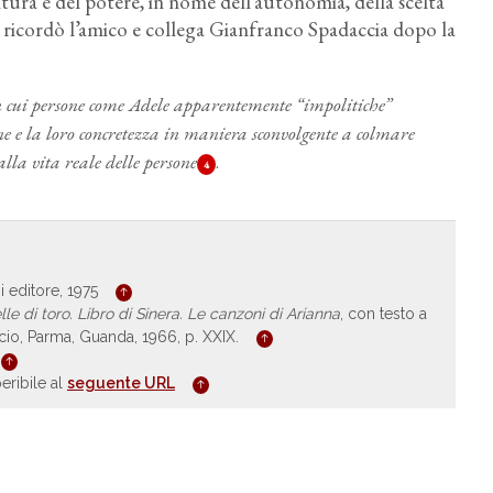
ultura e del potere, in nome dell’autonomia, della scelta
e ricordò l’amico e collega Gianfranco Spadaccia dopo la
in cui persone come Adele apparentemente “impolitiche”
ne e la loro concretezza in maniera sconvolgente a colmare
lla vita reale delle persone
.
4
i editore, 1975
lle di toro. Libro di Sinera. Le canzoni di Arianna
, con testo a
ccio, Parma, Guanda, 1966, p. XXIX.
eribile al
seguente URL