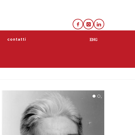
e
contatti