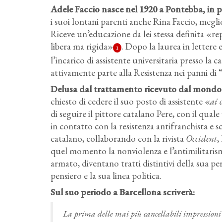
Adele Faccio nasce nel 1920 a Pontebba, in pr
i suoi lontani parenti anche Rina Faccio, meg
Riceve un’educazione da lei stessa definita «rep
libera ma rigida»
. Dopo la laurea in lettere 
1
l’incarico di assistente universitaria presso la
attivamente parte alla Resistenza nei panni di “
Delusa dal trattamento ricevuto dal mondo 
chiesto di cedere il suo posto di assistente «
ai 
di seguire il pittore catalano Pere, con il qual
in contatto con la resistenza antifranchista e s
catalano, collaborando con la rivista
Occident
,
quel momento la nonviolenza e l’antimilitarism
armato, diventano tratti distintivi della sua 
pensiero e la sua linea politica.
Sul suo periodo a Barcellona scriverà:
La prima delle mai più cancellabili impressioni 