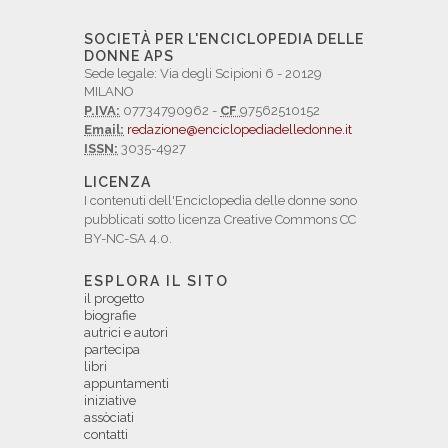
SOCIETÀ PER L'ENCICLOPEDIA DELLE
DONNE APS
Sede legale: Via degli Scipioni 6 - 20129
MILANO
P.IVA:
07734790962 -
CF
97562510152
Email:
redazione@enciclopediadelledonne.it
ISSN:
3035-4927
LICENZA
I contenuti dell'Enciclopedia delle donne sono
pubblicati sotto licenza Creative Commons CC
BY-NC-SA 4.0.
ESPLORA IL SITO
il progetto
biografie
autrici e autori
partecipa
libri
appuntamenti
iniziative
assòciati
contatti