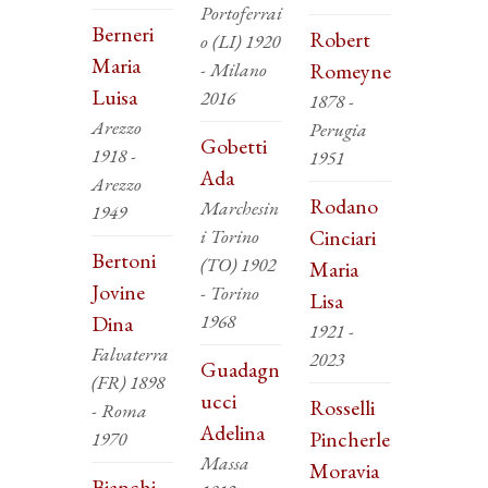
Portoferrai
Berneri
Robert
o (LI) 1920
Maria
- Milano
Romeyne
Luisa
2016
1878 -
Arezzo
Perugia
Gobetti
1918 -
1951
Ada
Arezzo
Rodano
Marchesin
1949
i Torino
Cinciari
Bertoni
(TO) 1902
Maria
Jovine
- Torino
Lisa
1968
Dina
1921 -
Falvaterra
2023
Guadagn
(FR) 1898
ucci
Rosselli
- Roma
Adelina
Pincherle
1970
Massa
Moravia
Bianchi