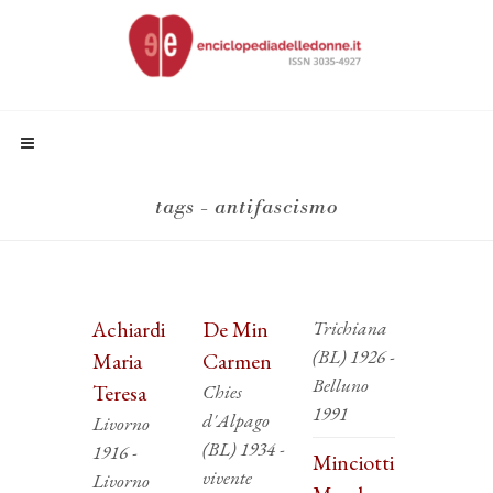
tags - antifascismo
Achiardi
De Min
Trichiana
(BL) 1926 -
Maria
Carmen
Belluno
Teresa
Chies
1991
d'Alpago
Livorno
(BL) 1934 -
1916 -
Minciotti
vivente
Livorno