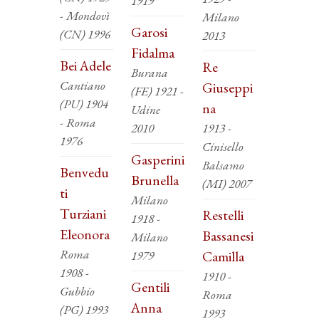
1919
- Mondovì
Milano
Garosi
(CN) 1996
2013
Fidalma
Bei Adele
Re
Burana
Cantiano
Giuseppi
(FE) 1921 -
(PU) 1904
na
Udine
- Roma
2010
1913 -
1976
Cinisello
Gasperini
Balsamo
Benvedu
Brunella
(MI) 2007
ti
Milano
Turziani
Restelli
1918 -
Eleonora
Bassanesi
Milano
Roma
1979
Camilla
1908 -
1910 -
Gentili
Gubbio
Roma
Anna
(PG) 1993
1993