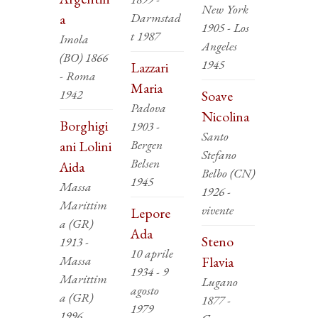
New York
Darmstad
a
1905 - Los
t 1987
Imola
Angeles
(BO) 1866
1945
Lazzari
- Roma
Maria
1942
Soave
Padova
Nicolina
Borghigi
1903 -
Santo
Bergen
ani Lolini
Stefano
Belsen
Aida
Belbo (CN)
1945
Massa
1926 -
Marittim
vivente
Lepore
a (GR)
Ada
Steno
1913 -
10 aprile
Massa
Flavia
1934 - 9
Marittim
Lugano
agosto
a (GR)
1877 -
1979
1996