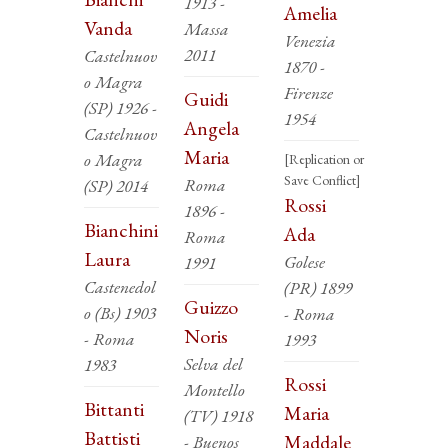
1913 -
Amelia
Vanda
Massa
Venezia
2011
Castelnuov
1870 -
o Magra
Firenze
Guidi
(SP) 1926 -
1954
Angela
Castelnuov
Maria
o Magra
[Replication or
Save Conflict]
Roma
(SP) 2014
Rossi
1896 -
Bianchini
Ada
Roma
Laura
Golese
1991
Castenedol
(PR) 1899
Guizzo
o (Bs) 1903
- Roma
Noris
- Roma
1993
Selva del
1983
Rossi
Montello
Bittanti
Maria
(TV) 1918
Battisti
Maddale
- Buenos