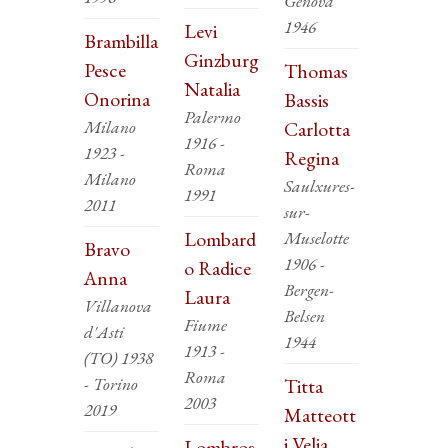
Genova
1946
Levi
Brambilla
Ginzburg
Pesce
Thomas
Natalia
Onorina
Bassis
Palermo
Milano
Carlotta
1916 -
1923 -
Regina
Roma
Milano
Saulxures-
1991
2011
sur-
Lombard
Muselotte
Bravo
1906 -
o Radice
Anna
Bergen-
Laura
Villanova
Belsen
Fiume
d'Asti
1944
1913 -
(TO) 1938
Roma
- Torino
Titta
2003
2019
Matteott
i Velia
Lombros