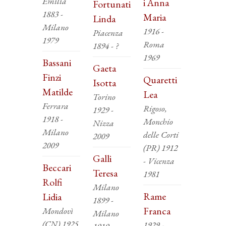
Emilia
i Anna
Fortunati
1883 -
Maria
Linda
Milano
1916 -
Piacenza
1979
Roma
1894 - ?
1969
Bassani
Gaeta
Finzi
Quaretti
Isotta
Matilde
Lea
Torino
Ferrara
Rigoso,
1929 -
1918 -
Monchio
Nizza
Milano
delle Corti
2009
2009
(PR) 1912
Galli
- Vicenza
Beccari
Teresa
1981
Rolfi
Milano
Rame
Lidia
1899 -
Franca
Mondovì
Milano
(CN) 1925
1929 -