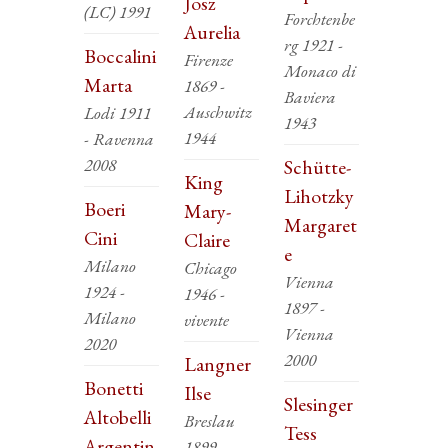
Josz
(LC) 1991
Forchtenbe
Aurelia
rg 1921 -
Boccalini
Firenze
Monaco di
Marta
1869 -
Baviera
Auschwitz
Lodi 1911
1943
1944
- Ravenna
2008
Schütte-
King
Lihotzky
Boeri
Mary-
Margaret
Cini
Claire
e
Milano
Chicago
Vienna
1924 -
1946 -
1897 -
Milano
vivente
Vienna
2020
2000
Langner
Bonetti
Ilse
Slesinger
Altobelli
Breslau
Tess
Argentin
1899 -