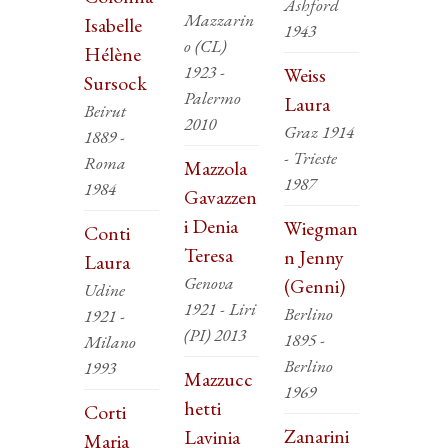
Ashford
Mazzarin
Isabelle
1943
o (CL)
Hélène
1923 -
Weiss
Sursock
Palermo
Laura
Beirut
2010
Graz 1914
1889 -
- Trieste
Roma
Mazzola
1987
1984
Gavazzen
i Denia
Wiegman
Conti
Teresa
n Jenny
Laura
Genova
(Genni)
Udine
1921 - Liri
Berlino
1921 -
(PI) 2013
1895 -
Milano
Berlino
1993
Mazzucc
1969
hetti
Corti
Zanarini
Lavinia
Maria