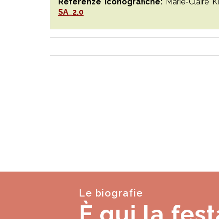
Referenze iconografiche:
Marie-Claire K
SA_2.0
Le biografie
È qui la fest