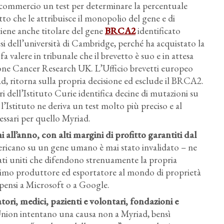
n commercio un test per determinare la percentuale
to che le attribuisce il monopolio del gene e di
itiene anche titolare del gene
BRCA2
identificato
si dell’università di Cambridge, perché ha acquistato la
fa valere in tribunale che il brevetto è suo e in attesa
zione Cancer Research UK. L’Ufficio brevetti europeo
ad, ritorna sulla propria decisione ed esclude il BRCA2.
 dell’Istituto Curie identifica decine di mutazioni su
e l’Istituto ne deriva un test molto più preciso e al
cessari per quello Myriad.
i all’anno, con alti margini di profitto garantiti dal
mericano su un gene umano è mai stato invalidato – ne
Stati uniti che difendono strenuamente la propria
primo produttore ed esportatore al mondo di proprietà
i pensi a Microsoft o a Google.
tori, medici, pazienti e volontari, fondazioni e
s Union intentano una causa non a Myriad, bensì