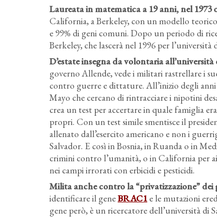
Laureata in matematica a 19 anni, nel 1973 ot
California, a Berkeley, con un modello teorico
e 99% di geni comuni. Dopo un periodo di ricer
Berkeley, che lascerà nel 1996 per l’università 
D’estate insegna da volontaria all’università 
governo Allende, vede i militari rastrellare i s
contro guerre e dittature. All’inizio degli ann
Mayo che cercano di rintracciare i nipotini des
crea un test per accertare in quale famiglia eran
propri. Con un test simile smentisce il presid
allenato dall’esercito americano e non i guerrig
Salvador. E così in Bosnia, in Ruanda o in Med
crimini contro l’umanità, o in California per 
nei campi irrorati con erbicidi e pesticidi.
Milita anche contro la “privatizzazione” dei 
identificare il gene
BRAC1
e le mutazioni ered
gene però, è un ricercatore dell’università di 