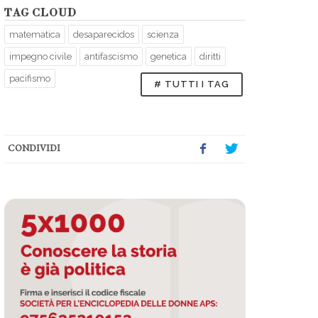
TAG CLOUD
matematica
desaparecidos
scienza
impegno civile
antifascismo
genetica
diritti
pacifismo
# TUTTI I TAG
CONDIVIDI