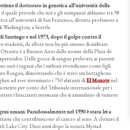
tiene il dottorato in genetica all’università della
 il quale prevede che noi e gli scimpanzé abbiamo tra 98
ca all’università di San Francisco, diventa professore a
di Washington, a Seattle.
di Santiago e nel 1973, dopo il golpe contro il
uoi studenti, da allora non ha più smesso di militare
i Ottanta è a Buenos Aires dalle nonne della Plaza de
aparecidos. Dalle gocce di sangue prelevate ai parenti
o nati i ragazzi che i militari rivendicano come figli
ente Reagan, dimostrando che è stato un battaglione
lieri ad aver sterminato i 750 abitanti di
El Mozote
nel
ioriente per conto del Tribunale internazionale per i
aiutare i braccianti messicani che si ammalano di tumore
geni umani. Paradossalmente nel 1990 è stata lei a
itarie che contribuiscono al cancro al seno. A clonare il
Salt Lake City. Dieci anni dopo la società Myriad