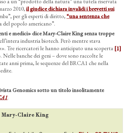
esso a un “prodotto della natura” una tutela riservata
 marzo 2010,
il giudice dichiara invalidi i brevetti sui
ba”, per gli esperti di diritto,
“una sentenza che
ria del popolo americano”.
nti e medici» dice Mary-Claire King senza troppe
ell’intera industria biotech. Però mentre stava
o». Tre ricercatori le hanno anticipato una scoperta
[1]
o. Nelle banche dei geni – dove sono raccolte le
itate anni prima, le sequenze del BRCA1 che nella
edite.
ivista Genomics sotto un titolo insolitamente
RCA1
.
su Mary-Claire King