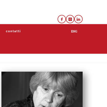
e
contatti