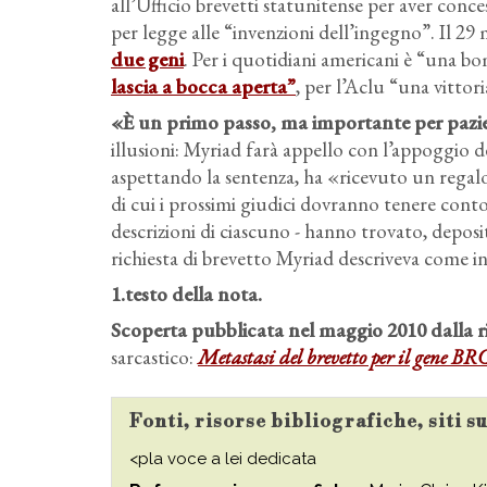
all’Ufficio brevetti statunitense per aver conc
per legge alle “invenzioni dell’ingegno”. Il 29
due geni
. Per i quotidiani americani è “una bom
lascia a bocca aperta”
, per l’Aclu “una vitto
«È un primo passo, ma importante per pazie
illusioni: Myriad farà appello con l’appoggio d
aspettando la sentenza, ha «ricevuto un regal
di cui i prossimi giudici dovranno tenere cont
descrizioni di ciascuno - hanno trovato, depos
richiesta di brevetto Myriad descriveva come in
1.testo della nota.
Scoperta pubblicata nel maggio 2010 dalla r
sarcastico:
Metastasi del brevetto per il gene B
Fonti, risorse bibliografiche, siti 
<pla voce a lei dedicata