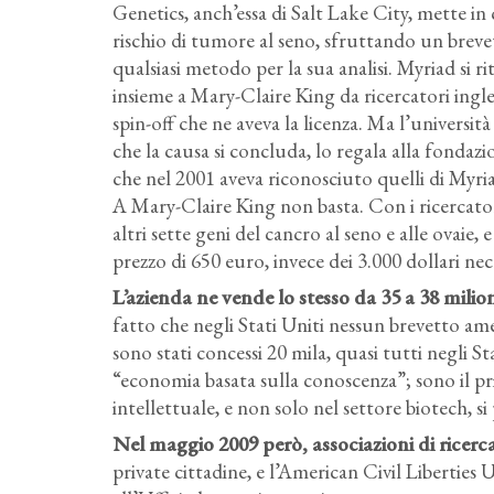
Genetics, anch’essa di Salt Lake City, mette i
rischio di tumore al seno, sfruttando un brevet
qualsiasi metodo per la sua analisi. Myriad si r
insieme a Mary-Claire King da ricercatori ingle
spin-off che ne aveva la licenza. Ma l’università 
che la causa si concluda, lo regala alla fonda
che nel 2001 aveva riconosciuto quelli di Myri
A Mary-Claire King non basta. Con i ricercatori
altri sette geni del cancro al seno e alle ovaie, 
prezzo di 650 euro, invece dei 3.000 dollari ne
L’azienda ne vende lo stesso da 35 a 38 milion
fatto che negli Stati Uniti nessun brevetto a
sono stati concessi 20 mila, quasi tutti negli 
“economia basata sulla conoscenza”; sono il 
intellettuale, e non solo nel settore biotech, s
Nel maggio 2009 però, associazioni di ricerca
private cittadine, e l’American Civil Libertie