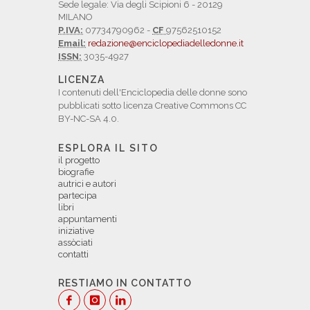
Sede legale: Via degli Scipioni 6 - 20129
MILANO
P.IVA:
07734790962 -
CF
97562510152
Email:
redazione@enciclopediadelledonne.it
ISSN:
3035-4927
LICENZA
I contenuti dell'Enciclopedia delle donne sono
pubblicati sotto licenza Creative Commons CC
BY-NC-SA 4.0.
ESPLORA IL SITO
il progetto
biografie
autrici e autori
partecipa
libri
appuntamenti
iniziative
assòciati
contatti
RESTIAMO IN CONTATTO