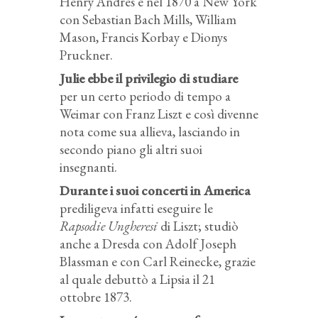
Henry Andrés e nel 1870 a New York
con Sebastian Bach Mills, William
Mason, Francis Korbay e Dionys
Pruckner.
Julie ebbe il privilegio di studiare
per un certo periodo di tempo a
Weimar con Franz Liszt e così divenne
nota come sua allieva, lasciando in
secondo piano gli altri suoi
insegnanti.
Durante i suoi concerti in America
prediligeva infatti eseguire le
Rapsodie Ungheresi
di Liszt; studiò
anche a Dresda con Adolf Joseph
Blassman e con Carl Reinecke, grazie
al quale debuttò a Lipsia il 21
ottobre 1873.