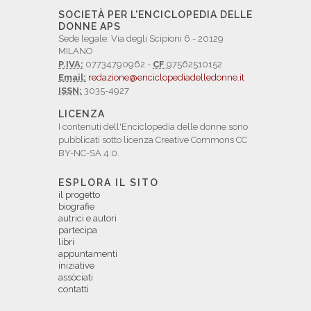
SOCIETÀ PER L'ENCICLOPEDIA DELLE
DONNE APS
Sede legale: Via degli Scipioni 6 - 20129
MILANO
P.IVA:
07734790962 -
CF
97562510152
Email:
redazione@enciclopediadelledonne.it
ISSN:
3035-4927
LICENZA
I contenuti dell'Enciclopedia delle donne sono
pubblicati sotto licenza Creative Commons CC
BY-NC-SA 4.0.
ESPLORA IL SITO
il progetto
biografie
autrici e autori
partecipa
libri
appuntamenti
iniziative
assòciati
contatti