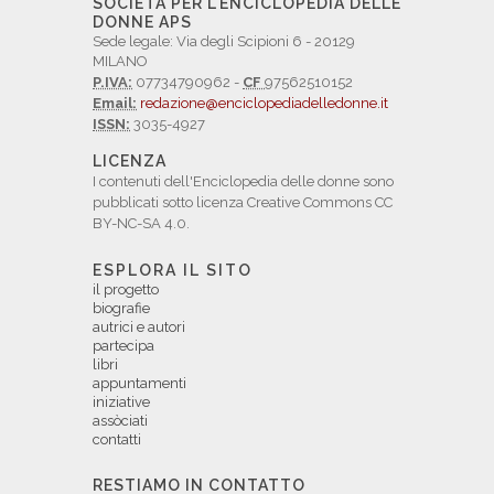
SOCIETÀ PER L'ENCICLOPEDIA DELLE
DONNE APS
Sede legale: Via degli Scipioni 6 - 20129
MILANO
P.IVA:
07734790962 -
CF
97562510152
Email:
redazione@enciclopediadelledonne.it
ISSN:
3035-4927
LICENZA
I contenuti dell'Enciclopedia delle donne sono
pubblicati sotto licenza Creative Commons CC
BY-NC-SA 4.0.
ESPLORA IL SITO
il progetto
biografie
autrici e autori
partecipa
libri
appuntamenti
iniziative
assòciati
contatti
RESTIAMO IN CONTATTO