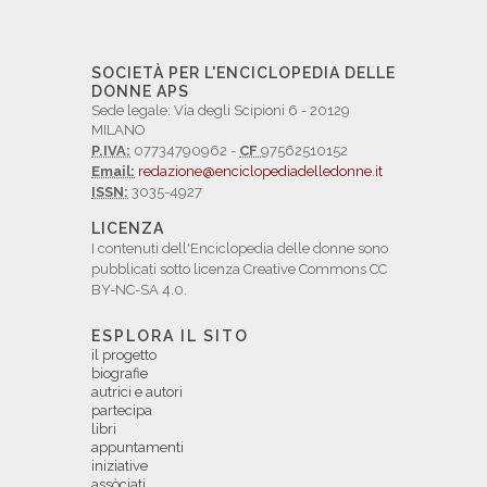
SOCIETÀ PER L'ENCICLOPEDIA DELLE
DONNE APS
Sede legale: Via degli Scipioni 6 - 20129
MILANO
P.IVA:
07734790962 -
CF
97562510152
Email:
redazione@enciclopediadelledonne.it
ISSN:
3035-4927
LICENZA
I contenuti dell'Enciclopedia delle donne sono
pubblicati sotto licenza Creative Commons CC
BY-NC-SA 4.0.
ESPLORA IL SITO
il progetto
biografie
autrici e autori
partecipa
libri
appuntamenti
iniziative
assòciati