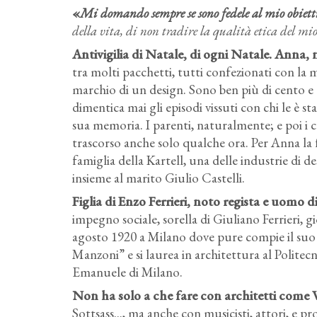
«
Mi domando sempre se sono fedele al mio obietti
della vita, di non tradire la qualità etica del mi
Antivigilia di Natale, di ogni Natale. Anna, 
tra molti pacchetti, tutti confezionati con la m
marchio di un design. Sono ben più di cento 
dimentica mai gli episodi vissuti con chi le è st
sua memoria. I parenti, naturalmente; e poi i co
trascorso anche solo qualche ora. Per Anna la 
famiglia della Kartell, una delle industrie di d
insieme al marito Giulio Castelli.
Figlia di Enzo Ferrieri, noto regista e uomo 
impegno sociale, sorella di Giuliano Ferrieri, g
agosto 1920 a Milano dove pure compie il suo p
Manzoni” e si laurea in architettura al Politecn
Emanuele di Milano.
Non ha solo a che fare con architetti come V
Sottsass..., ma anche con musicisti, attori, e p