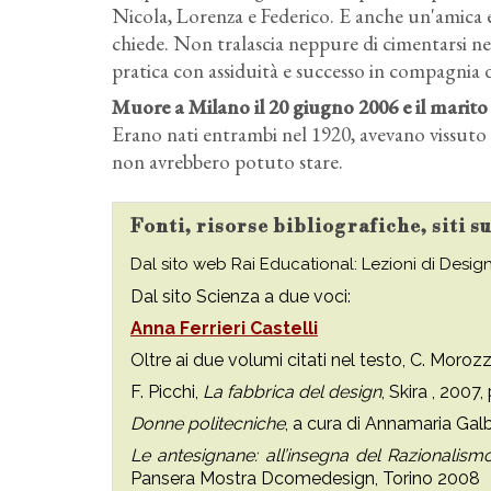
Nicola, Lorenza e Federico. E anche un'amica e
chiede. Non tralascia neppure di cimentarsi nell'
pratica con assiduità e successo in compagnia 
Muore a Milano il 20 giugno 2006 e il marito 
Erano nati entrambi nel 1920, avevano vissuto e
non avrebbero potuto stare.
Fonti, risorse bibliografiche, siti s
Dal sito web Rai Educational: Lezioni di Desig
Dal sito Scienza a due voci:
Anna Ferrieri Castelli
Oltre ai due volumi citati nel testo, C. Morozz
F. Picchi,
La fabbrica del design
, Skira , 2007
Donne politecniche
, a cura di Annamaria Galb
Le antesignane: all’insegna del Razionalismo
Pansera Mostra Dcomedesign, Torino 2008