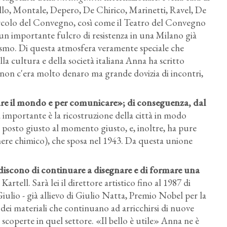
lo, Montale, Depero, De Chirico, Marinetti, Ravel, De
l Circolo del Convegno, così come il Teatro del Convegno
un importante fulcro di resistenza in una Milano già
scismo. Di questa atmosfera veramente speciale che
la cultura e della società italiana Anna ha scritto
non c'era molto denaro ma grande dovizia di incontri,
are il mondo e per comunicare»; di conseguenza, dal
 importante è la ricostruzione della città in modo
 posto giusto al momento giusto, e, inoltre, ha pure
nere chimico), che sposa nel 1943. Da questa unione
ediscono di continuare a disegnare e di formare una
artell. Sarà lei il direttore artistico fino al 1987 di
ulio - già allievo di Giulio Natta, Premio Nobel per la
 dei materiali che continuano ad arricchirsi di nuove
scoperte in quel settore. «Il bello è utile» Anna ne è