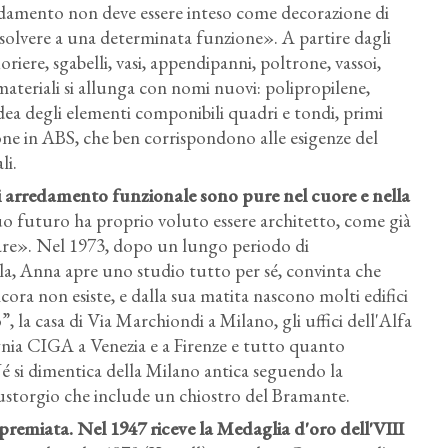
edamento non deve essere inteso come decorazione di
ssolvere a una determinata funzione». A partire dagli
oriere, sgabelli, vasi, appendipanni, poltrone, vassoi,
 materiali si allunga con nomi nuovi: polipropilene,
'idea degli elementi componibili quadri e tondi, primi
one in ABS, che ben corrispondono alle esigenze del
li.
di arredamento funzionale sono pure nel cuore e nella
suo futuro ha proprio voluto essere architetto, come già
are». Nel 1973, dopo un lungo periodo di
la, Anna apre uno studio tutto per sé, convinta che
cora non esiste, e dalla sua matita nascono molti edifici
, la casa di Via Marchiondi a Milano, gli uffici dell'Alfa
ia CIGA a Venezia e a Firenze e tutto quanto
é si dimentica della Milano antica seguendo la
'Eustorgio che include un chiostro del Bramante.
ipremiata. Nel 1947 riceve la Medaglia d'oro dell'VIII