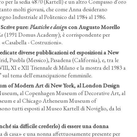
o per la sedia 4870 (Kartell) e un altro Compasso d'oro
tanto molti giovani, che come Anna desiderano
segno Industriale al Politenico dal 1984 al 1986.
 Scrive pure:
Plastiche e design
con Augusto Morello
ia
(1991 Domus Academy); è corrispondente per
di «Casabella - Costruzioni».
dedicate diverse pubblicazioni ed esposizioni a New
d, Puebla (Messico), Pasadena (California), e, tra le
'VIII, XI e XII Triennale di Milano e la mostra del 1983 a
” sul tema dell'emancipazione femminile.
useum of Modern Art di New York, al London Design
Museum, al Copenhagen Museum of Decorative Art, al
useum e al Chicago Atheneum Museum of
 sono tutti esposti al Museo Kartell di Noviglio, da lei
nché sia difficile crederlo) di essere una donna
 di casa» e una nonna affettuosamente presente per