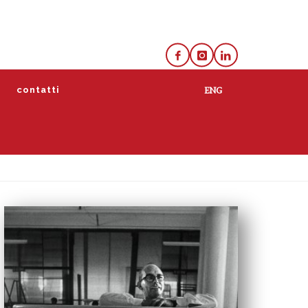
e
contatti