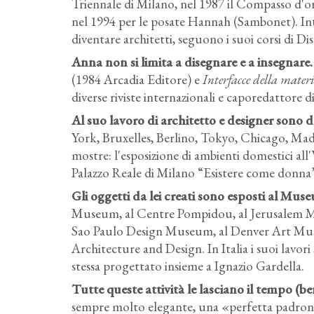
Triennale di Milano, nel 1987 il Compasso d'or
nel 1994 per le posate Hannah (Sambonet). In
diventare architetti, seguono i suoi corsi di Di
Anna non si limita a disegnare e a insegnare.
(1984 Arcadia Editore) e
Interfacce della mater
diverse riviste internazionali e caporedattore 
Al suo lavoro di architetto e designer sono 
York, Bruxelles, Berlino, Tokyo, Chicago, Madri
mostre: l'esposizione di ambienti domestici all
Palazzo Reale di Milano “Esistere come donna
Gli oggetti da lei creati sono esposti al M
Museum, al Centre Pompidou, al Jerusalem 
Sao Paulo Design Museum, al Denver Art M
Architecture and Design. In Italia i suoi lavori
stessa progettato insieme a Ignazio Gardella.
Tutte queste attività le lasciano il tempo (be
sempre molto elegante, una «perfetta padrona