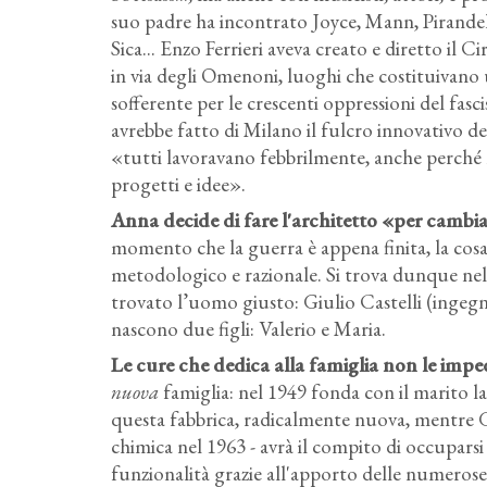
suo padre ha incontrato Joyce, Mann, Pirandel
Sica... Enzo Ferrieri aveva creato e diretto i
in via degli Omenoni, luoghi che costituivano 
sofferente per le crescenti oppressioni del fa
avrebbe fatto di Milano il fulcro innovativo del
«tutti lavoravano febbrilmente, anche perché 
progetti e idee».
Anna decide di fare l'architetto «per cambi
momento che la guerra è appena finita, la cosa
metodologico e razionale. Si trova dunque nel
trovato l’uomo giusto: Giulio Castelli (ingeg
nascono due figli: Valerio e Maria.
Le cure che dedica alla famiglia non le imp
nuova
famiglia: nel 1949 fonda con il marito la K
questa fabbrica, radicalmente nuova, mentre Gi
chimica nel 1963 - avrà il compito di occuparsi
funzionalità grazie all'apporto delle numerose 