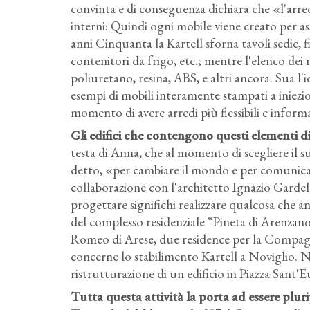
convinta e di conseguenza dichiara che «l'arr
interni: Quindi ogni mobile viene creato per a
anni Cinquanta la Kartell sforna tavoli sedie, fi
contenitori da frigo, etc.; mentre l'elenco dei
poliuretano, resina, ABS, e altri ancora. Sua l
esempi di mobili interamente stampati a iniezi
momento di avere arredi più flessibili e informa
Gli edifici che contengono questi elementi 
testa di Anna, che al momento di scegliere il 
detto, «per cambiare il mondo e per comunic
collaborazione con l'architetto Ignazio Gardel
progettare significhi realizzare qualcosa che an
del complesso residenziale “Pineta di Arenzano”
Romeo di Arese, due residence per la Compagn
concerne lo stabilimento Kartell a Noviglio. N
ristrutturazione di un edificio in Piazza Sant
Tutta questa attività la porta ad essere plur