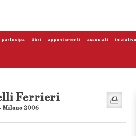
partecipa
libri
appuntamenti
assòciati
iniziativ
lli Ferrieri
- Milano 2006