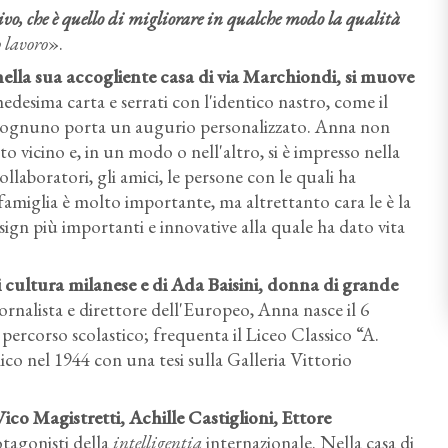
vo, che è quello di migliorare in qualche modo la qualità
o lavoro
».
nella sua accogliente casa di via Marchiondi, si muove
edesima carta e serrati con l'identico nastro, come il
e ognuno porta un augurio personalizzato. Anna non
ato vicino e, in un modo o nell'altro, si è impresso nella
llaboratori, gli amici, le persone con le quali ha
famiglia è molto importante, ma altrettanto cara le è la
esign più importanti e innovative alla quale ha dato vita
di cultura milanese e di Ada Baisini, donna di grande
iornalista e direttore dell'Europeo, Anna nasce il 6
ercorso scolastico; frequenta il Liceo Classico “A.
ico nel 1944 con una tesi sulla Galleria Vittorio
ico Magistretti, Achille Castiglioni, Ettore
rotagonisti della
intelligentia
internazionale. Nella casa di