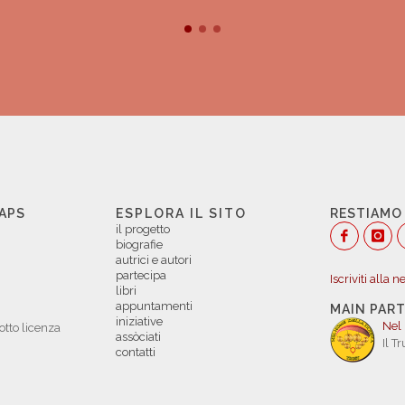
 APS
ESPLORA IL SITO
RESTIAMO
il progetto
biografie
autrici e autori
partecipa
Iscriviti alla 
libri
appuntamenti
MAIN PAR
iniziative
Nel
otto licenza
assòciati
Il T
contatti