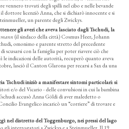
tobre vennero trovati degli spilli nel cibo e nelle bevande
il dottore licenziò Anna, che si dichiarò innocente e si
Steinmueller, un parente degli Zwickys.
ttenere gli averi che aveva lasciato dagli Tschudi, la
mmann
(il sindaco della città)
Cosmus Heer, Johann
schudi, omonimo e parente stretto del precedente
di scusarsi con la famiglia per poter riavere ciò che
ì le indicazioni delle autorità, recuperò quanto aveva
ottobre, lasciò il Canton Glarona per recarsi a Sax da una
 Tschudi iniziò a manifestare sintomi particolari: si
itori e/o del Vicario - delle convulsioni in cui la bambina
r Tschudi accusò Anna Göldi di aver maledetto o
Concilio Evangelico incaricò un “corriere” di trovare e
ì nel distretto del Toggenburgo, nei pressi del lago
o gli interrogatori a Zwickys e a Steinmueller. Il 19