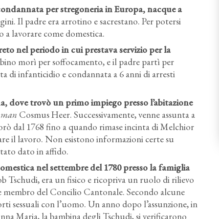
 condannata per stregoneria in Europa, nacque a
ini. Il padre era arrotino e sacrestano. Per potersi
o a lavorare come domestica.
reto nel periodo in cui prestava servizio per la
bino morì per soffocamento, e il padre partì per
a di infanticidio e condannata a 6 anni di arresti
, dove trovò un primo impiego presso l’abitazione
mman
Cosmus Heer. Successivamente, venne assunta a
vorò dal 1768 fino a quando rimase incinta di Melchior
ciare il lavoro. Non esistono informazioni certe su
ato dato in affido.
estica nel settembre del 1780 presso la famiglia
b Tschudi, era un fisico e ricopriva un ruolo di rilievo
e e membro del Concilio Cantonale. Secondo alcune
rti sessuali con l’uomo. Un anno dopo l’assunzione, in
nna Maria, la bambina degli Tschudi, si verificarono