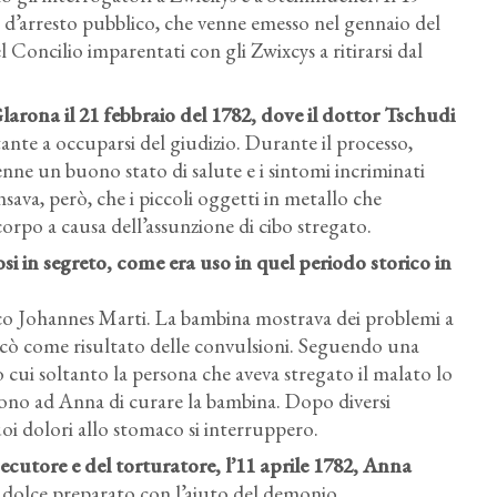
d’arresto pubblico, che venne emesso nel gennaio del
 Concilio imparentati con gli Zwixcys a ritirarsi dal
arona il 21 febbraio del 1782, dove il dottor Tschudi
stante a occuparsi del giudizio. Durante il processo,
e un buono stato di salute e i sintomi incriminati
sava, però, che i piccoli oggetti in metallo che
orpo a causa dell’assunzione di cibo stregato.
osi in segreto, come era uso in quel periodo storico in
ico Johannes Marti. La bambina mostrava dei problemi a
ficò come risultato delle convulsioni. Seguendo una
cui soltanto la persona che aveva stregato il malato lo
arono ad Anna di curare la bambina. Dopo diversi
oi dolori allo stomaco si interruppero.
secutore e del torturatore, l’11 aprile 1782, Anna
 dolce preparato con l’aiuto del demonio.