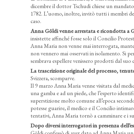
dicembre il dottor Tschudi chiese un mandato 
1782. L’uomo, inoltre, invitò tutti i membri del
caso.
Anna Göldi venne arrestata e ricondotta a Gl
insistette affinché fosse solo il Concilio Prote
Anna Maria non venne mai interrogata, mantenn
non vennero mai osservati in isolamento. Si pen
sembrava espellere venissero prodotti dal suo c
La trascrizione originale del processo, tenut
Svizzera, scomparve.
Il 9 marzo Anna Maria venne visitata dal med
una gamba e ad un piede, che l’esperto identi
superstizione molto comune all’epoca secondo 
potesse guarire, il medico e il Concilio intim
tentativi, Anna Maria tornò a camminare e i su
Dopo diversi interrogatori in presenza dell’e
Göldi confessò di aver dato ad Anna Maria un