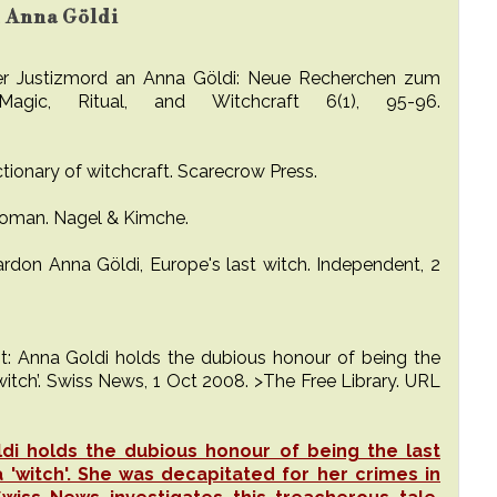
su Anna Göldi
 Der Justizmord an Anna Göldi: Neue Recherchen zum
Magic, Ritual, and Witchcraft 6(1), 95-96.
dictionary of witchcraft. Scarecrow Press.
 Roman. Nagel & Kimche.
ardon Anna Göldi, Europe's last witch. Independent, 2
unt: Anna Goldi holds the dubious honour of being the
witch’. Swiss News, 1 Oct 2008. >The Free Library. URL
ldi holds the dubious honour of being the last
'witch'. She was decapitated for her crimes in