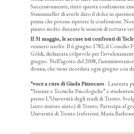
Successivamente, ritirò questa confessione e
Steinmueller di averle dato il dolce in question
prima che potesse ripetere la confessione. No
pianto molto durante le sessioni di tortura ve
Il 31 maggio, le accuse nei confronti di Tsch
vennero sciolte. Il 6 giugno 1782, il Concilio
Göldi, dichiarata colpevole per l’avvelenament
giugno. Nell’agosto del 2008, l’amministrazion
donna, che viene ricordata ogni giugno con degl
*voce a cura di Giada Pizzocaro
- Laureata pr
“Scienze e Tecniche Psicologiche” e studentessa
presso L’Università degli studi di Trento. Svolg
(auto mutuo aiuto) di Trento. Partecipa al g
Università di Trento (referenti: Maria Barbone