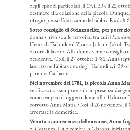
degli episodi particolari: il 19, il 20 e il 22 ot
destinate alla colazione della piccola. Dunque, 
rifugiò presso l’abitazione del fabbro Rudolf 
Sotto consiglio di Steinmueller, per poter rio
donna si rivolse alle autorità, tra cui il
Landa
Heinrich Tschudi e il Vicario Johann Jakob T
datore di lavoro. Alla donna venne consigliato 
desiderava. Così, il 27 ottobre 1781, Anna segu
lasciato nell’abitazione degli Tschudi e, il 29 
parente, Catharina.
Nel novembre del 1781, la piccola Anna Maria
verificavano - sempre e solo in presenza dei gen
vomitava piccoli oggetti di metallo. Il dotto
corrotto Anna Maria. Così, il 26 novembre, il 
arrestare la domestica.
Venuta a conoscenza delle accuse, Anna fugg
di Costanza. Il 4 dicembre, a Glarona, iniziaron