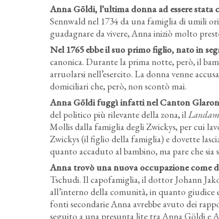
Anna Göldi, l’ultima donna ad essere stata
Sennwald nel 1734 da una famiglia di umili orig
guadagnare da vivere, Anna iniziò molto prest
Nel 1765 ebbe il suo primo figlio, nato in seg
canonica. Durante la prima notte, però, il bam
arruolarsi nell’esercito. La donna venne accusat
domiciliari che, però, non scontò mai.
Anna Göldi fuggì infatti nel Canton Glarona
del politico più rilevante della zona, il
Landa
Mollis dalla famiglia degli Zwickys, per cui la
Zwickys (il figlio della famiglia) e dovette las
quanto accaduto al bambino, ma pare che sia st
Anna trovò una nuova occupazione come dom
Tschudi. Il capofamiglia, il dottor Johann Jako
all’interno della comunità, in quanto giudic
fonti secondarie Anna avrebbe avuto dei rappo
seguito a una presunta lite tra Anna Göldi e A