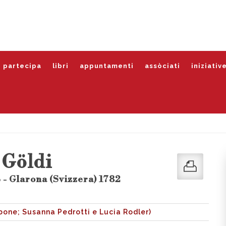
partecipa
libri
appuntamenti
assòciati
iniziativ
 Göldi
 - Glarona (Svizzera) 1782
one; Susanna Pedrotti e Lucia Rodler)