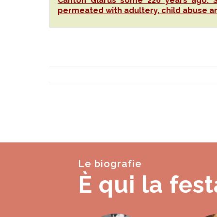
Canton Glarus some 226 years ago. Sw
permeated with adultery, child abuse a
Le biografie
È qui la fest