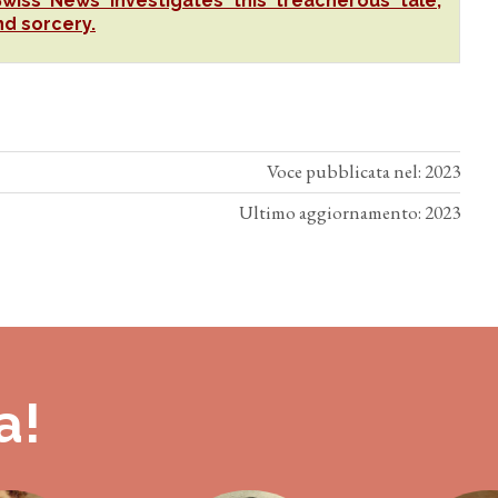
iss News investigates this treacherous tale,
nd sorcery.
Voce pubblicata nel: 2023
Ultimo aggiornamento: 2023
a!