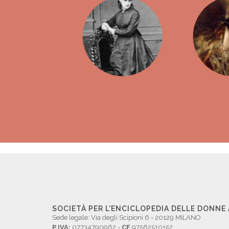
SOCIETÀ PER L'ENCICLOPEDIA DELLE DONNE
Sede legale: Via degli Scipioni 6 - 20129 MILANO
P.IVA:
07734790962 -
CF
97562510152