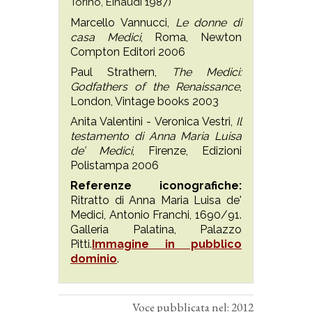
Torino, Einaudi 1987)
Marcello Vannucci,
Le donne di
casa Medici
, Roma, Newton
Compton Editori 2006
Paul Strathern,
The Medici:
Godfathers of the Renaissance
,
London, Vintage books 2003
Anita Valentini - Veronica Vestri,
Il
testamento di Anna Maria Luisa
de’ Medici
, Firenze, Edizioni
Polistampa 2006
Referenze iconografiche:
Ritratto di Anna Maria Luisa de'
Medici, Antonio Franchi, 1690/91.
Galleria Palatina, Palazzo
Pitti.
Immagine in pubblico
dominio
.
Voce pubblicata nel: 2012