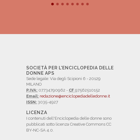
SOCIETÀ PER L'ENCICLOPEDIA DELLE
DONNE APS
Sede legale: Via degli Scipioni 6 - 20129
MILANO
P.IVA:
07734790962 -
CF
97562510152
Email:
redazione@enciclopediadelledonne.it
ISSN:
3035-4927
LICENZA
I contenuti dell'Enciclopedia delle donne sono
pubblicati sotto licenza Creative Commons CC
BY-NC-SA 4.0.