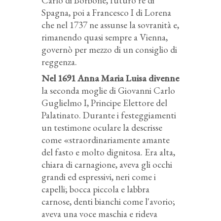
Carlo di Borbone, futuro re di
Spagna, poi a Francesco I di Lorena
che nel 1737 ne assunse la sovranità e,
rimanendo quasi sempre a Vienna,
governò per mezzo di un consiglio di
reggenza.
Nel 1691 Anna Maria Luisa divenne
la seconda moglie di Giovanni Carlo
Guglielmo I, Principe Elettore del
Palatinato. Durante i festeggiamenti
un testimone oculare la descrisse
come «straordinariamente amante
del fasto e molto dignitosa. Era alta,
chiara di carnagione, aveva gli occhi
grandi ed espressivi, neri come i
capelli; bocca piccola e labbra
carnose, denti bianchi come l'avorio;
aveva una voce maschia e rideva