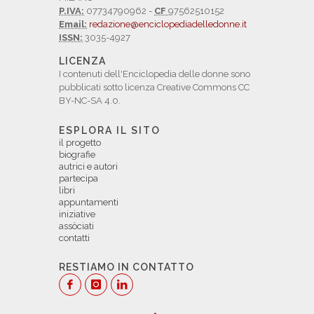
P.IVA:
07734790962 -
CF
97562510152
Email:
redazione@enciclopediadelledonne.it
ISSN:
3035-4927
LICENZA
I contenuti dell'Enciclopedia delle donne sono
pubblicati sotto licenza Creative Commons CC
BY-NC-SA 4.0.
ESPLORA IL SITO
il progetto
biografie
autrici e autori
partecipa
libri
appuntamenti
iniziative
assòciati
contatti
RESTIAMO IN CONTATTO