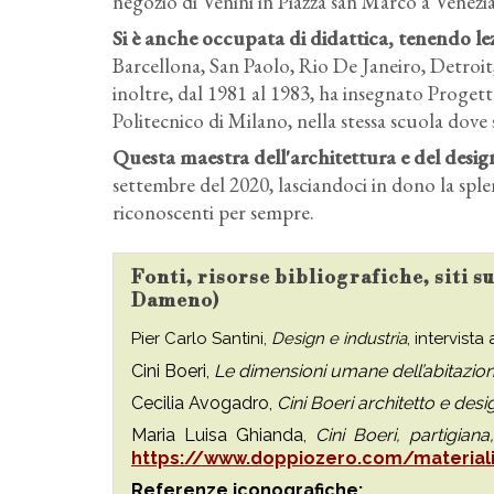
negozio di Venini in Piazza san Marco a Venezi
Si è anche occupata di didattica, tenendo le
Barcellona, San Paolo, Rio De Janeiro, Detroit,
inoltre, dal 1981 al 1983, ha insegnato Progett
Politecnico di Milano, nella stessa scuola dove 
Questa maestra dell'architettura e del desig
settembre del 2020, lasciandoci in dono la sple
riconoscenti per sempre.
Fonti, risorse bibliografiche, siti s
Dameno)
Pier Carlo Santini,
Design e industria
, intervista
Cini Boeri,
Le dimensioni umane dell’abitazio
Cecilia Avogadro,
Cini Boeri architetto e desi
Maria Luisa Ghianda,
Cini Boeri, partigiana
https://www.doppiozero.com/materiali/
Referenze iconografiche: