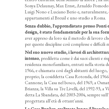
Sonya Delaunay, Max Ernst, Arnaldo Pomodoro
Luigi Nono e Luciano Berio e, naturalmente, co
appartamenti al Breuil e uno studio a Roma.
Senza dubbio, l'apprendistato presso Ponti e
design, è stato fondamentale per la sua for
aver appreso da loro sia il metodo di lavoro che
per queste discipline così complesse e difficili 
Nel suo nuovo studio, i lavori di architettu
intenso
, prediletta come è dai suoi clienti e ri
residenza monofamiliare, entrati nella storia d
1966, e chiamata così dagli abitanti del luogo,
proprio; la cosiddetta Casa Rotonda, del 1966-
Cannone; la Casa nel bosco, del 1969, a Osmate
Brianza; la Villa su Tre Livelli, del 1992-93, a 
detta La Sbandata, del 2003-2004, sempre sull'
progettata all'età di ottant'anni.
La Casa Bunker, realizzata lungo il litorale