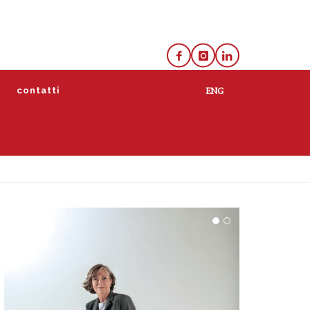
e
contatti