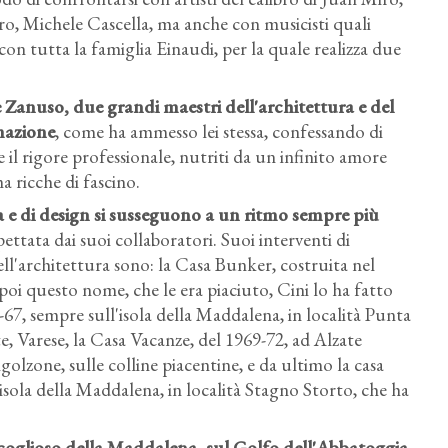
, Michele Cascella, ma anche con musicisti quali
n tutta la famiglia Einaudi, per la quale realizza due
 Zanuso, due grandi maestri dell'architettura e del
mazione
, come ha ammesso lei stessa, confessando di
 il rigore professionale, nutriti da un infinito amore
ma ricche di fascino.
ra e di design si susseguono a un ritmo sempre più
spettata dai suoi collaboratori. Suoi interventi di
ell'architettura sono: la Casa Bunker, costruita nel
 poi questo nome, che le era piaciuto, Cini lo ha fatto
67, sempre sull'isola della Maddalena, in località Punta
, Varese, la Casa Vacanze, del 1969-72, ad Alzate
Vigolzone, sulle colline piacentine, e da ultimo la casa
isola della Maddalena, in località Stagno Storto, che ha
 scoglioso della Maddalena
, sul Golfo dell'Abbatoggia,