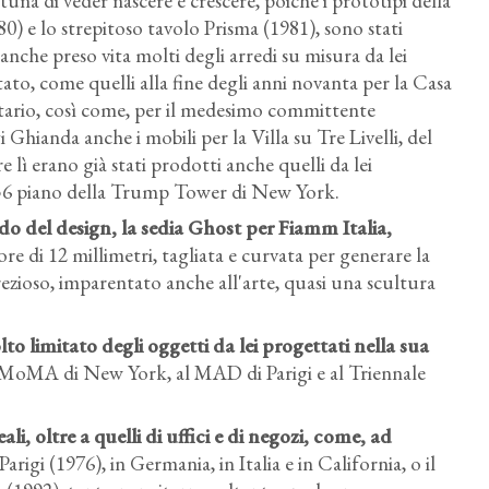
una di veder nascere e crescere, poiché i prototipi della
80) e lo strepitoso tavolo Prisma (1981), sono stati
anche preso vita molti degli arredi su misura da lei
ato, come quelli alla fine degli anni novanta per la Casa
ario, così come, per il medesimo committente
i Ghianda anche i mobili per la Villa su Tre Livelli, del
e lì erano già stati prodotti anche quelli da lei
 56 piano della Trump Tower di New York.
o del design, la sedia Ghost per Fiamm Italia
,
ore di 12 millimetri, tagliata e curvata per generare la
prezioso, imparentato anche all'arte, quasi una scultura
o limitato degli oggetti da lei progettati
nella sua
l MoMA di New York, al MAD di Parigi e al Triennale
, oltre a quelli di uffici e di negozi
, come, ad
arigi (1976), in Germania, in Italia e in California, o il