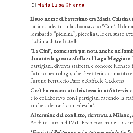
DI
Maria Luisa Ghianda
Il suo nome di battesimo era Maria Cristina
città natale, tutti la chiamavano "Cini". Il dim
lombardo “picinina”, piccolina, le era stato att
l’ultima di tre fratelli.
"La Cini", come sarà poi nota anche nell’ambi
durante la guerra sfolla sul Lago Maggiore
.
partigiani, diventa staffetta e conosce Renato 
futuro neurologo, che diventerà suo marito e il
furono Ferruccio Parri e Raffaele Cadorna.
Così ha raccontato lei stessa in un'intervista
e io collaboravo con i partigiani facendo la st
anche a dei raid antitedeschi".
Al termine del conflitto, rientrata a Milano, s
Architettura nel 1951. Ecco cosa ha detto a pr
"
Fuori dal Politecnico mi aspettava mio figlio Sa