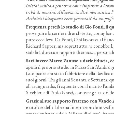
iniziai subito a pensare a come imparare a lavor
tribù di uomini. All’epoca, inoltre, non esisteva l
Architetti bisognava essere presentati da un profe
Frequenta perciò lo studio di Gio Ponti, il q
proseguire la carriera di architetto, consigliand
pure eccelleva. Da Ponti, Cini lavorava al fia
Richard Sapper, ma soprattutto, vi conobbe L
stabilirà duraturi rapporti di amicizia personal
Sarà invece Marco Zanuso a darle fiducia, con
aprirà il proprio studio in Piazza Sant’Ambrogi
(suo padre era stato fabbriciere della Basilica 
suoi giorni. Tra gli anni Sessanta e Settanta,
all'avanguardia, frequenta con il marito l'amb
Strehler e di Paolo Grassi, conosce gli attori 
Grazie al suo rapporto fraterno con Vando
e titolare della Libreria Internazionale in Galle
centro culturale della Milano di allora", ha mo