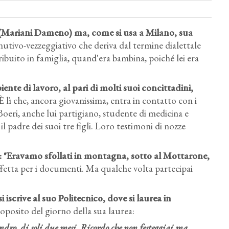
(Mariani Dameno) ma, come si usa a Milano, sua
inutivo-vezzeggiativo che deriva dal termine dialettale
ribuito in famiglia, quand'era bambina, poiché lei era
ente di lavoro, al pari di molti suoi concittadini,
 È lì che, ancora giovanissima, entra in contatto con i
Boeri, anche lui partigiano, studente di medicina e
 padre dei suoi tre figli. Loro testimoni di nozze
: "Eravamo sfollati in montagna, sotto al Mottarone,
affetta per i documenti. Ma qualche volta partecipai
La poltrona Ghost progettata da Cini Boeri per Fiam Italia,
vincitrice del Compasso d'Oro 2022.
i iscrive al suo Politecnico
, dove si laurea in
oposito del giorno della sua laurea:
ndro, di soli due mesi. Ricordo che non festeggiai ma