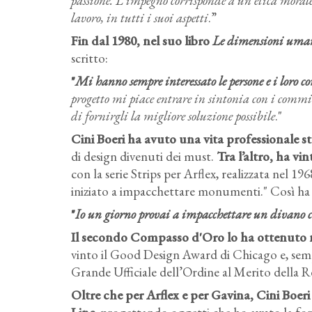
passione. L’impegno corrisponde a un’etica morale
lavoro, in tutti i suoi aspetti
.”
Fin dal 1980, nel suo libro
Le dimensioni uman
scritto:
"
Mi hanno sempre interessato le persone e i loro
progetto mi piace entrare in sintonia con i committ
di fornirgli la migliore soluzione possibile
."
Cini Boeri ha avuto una vita professionale st
di design divenuti dei must.
Tra l’altro, ha 
con la serie Strips per Arflex, realizzata nel 196
iniziato a impacchettare monumenti." Così ha di
"
Io un giorno provai a impacchettare un divano cr
Il secondo Compasso d'Oro lo ha ottenuto ne
vinto il Good Design Award di Chicago e, sempr
Grande Ufficiale dell’Ordine al Merito della R
Oltre che per Arflex e per Gavina, Cini Boer