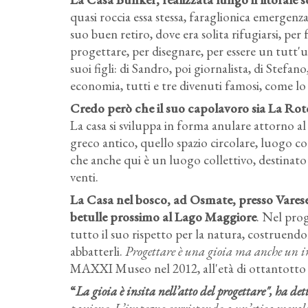
quasi roccia essa stessa, faraglionica emergenza
suo buen retiro, dove era solita rifugiarsi, per 
progettare, per disegnare, per essere un tutt'un
suoi figli: di Sandro, poi giornalista, di Stefano
economia, tutti e tre divenuti famosi, come lo
Credo però che il suo capolavoro sia La Rot
La casa si sviluppa in forma anulare attorno a
greco antico, quello spazio circolare, luogo co
che anche qui è un luogo collettivo, destinato 
venti.
La Casa nel bosco, ad Osmate, presso Varese,
betulle prossimo al Lago Maggiore
. Nel prog
tutto il suo rispetto per la natura, costruendolo 
abbatterli.
Progettare è una gioia ma anche un 
MAXXI Museo nel 2012, all'età di ottantotto 
“
La gioia è insita nell’atto del progettare", ha det