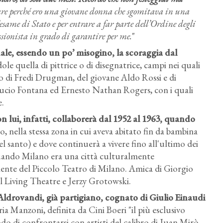
are perché ero una giovane donna che sgomitava in una
’esame di Stato e per entrare a far parte dell’Ordine degli
ssionista in grado di garantire per me.
"
uale, essendo un po’ misogino, la scoraggia dal
ole quella di pittrice o di disegnatrice, campi nei quali
nco di Fredi Drugman, del giovane Aldo Rossi e di
ucio Fontana ed Ernesto Nathan Rogers, con i quali
e.
 lui, infatti, collaborerà dal 1952 al 1963
, quando
o, nella stessa zona in cui aveva abitato fin da bambina
del santo) e dove continuerà a vivere fino all'ultimo dei
 quando Milano era una città culturalmente
iente del Piccolo Teatro di Milano. Amica di Giorgio
del Living Theatre e Jerzy Grotowski.
 Aldrovandi
, già partigiano, cognato di Giulio Einaudi
ria Manzoni, definita da Cini Boeri "il più esclusivo
do di confrontarsi con artisti del calibro di Juan Mirò,