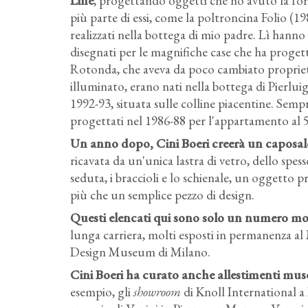
Line
, progettando oggetti che ho avuto la fort
più parte di essi, come la poltroncina Folio (19
realizzati nella bottega di mio padre. Lì hanno 
disegnati per le magnifiche case che ha progett
Rotonda, che aveva da poco cambiato propriet
illuminato, erano nati nella bottega di Pierluig
1992-93, situata sulle colline piacentine. Sempr
progettati nel 1986-88 per l'appartamento al
Un anno dopo, Cini Boeri creerà un caposald
ricavata da un'unica lastra di vetro, dello spess
seduta, i braccioli e lo schienale, un oggetto 
più che un semplice pezzo di design.
Questi elencati qui sono solo un numero molt
lunga carriera, molti esposti in permanenza a
Design Museum di Milano.
Cini Boeri ha curato anche allestimenti museali
esempio, gli
showroom
di Knoll International a P