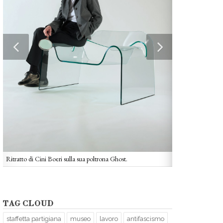
Ritratto di Cini Boeri sulla sua poltrona Ghost.
La poltrona Ghost 
vincitrice del Co
TAG CLOUD
staffetta partigiana
museo
lavoro
antifascismo