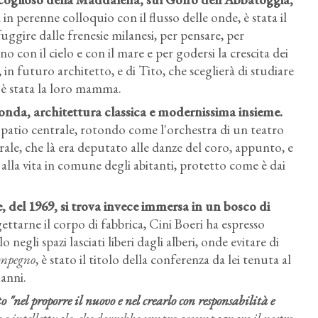
 in perenne colloquio con il flusso delle onde, è stata il
fuggire dalle frenesie milanesi, per pensare, per
o con il cielo e con il mare e per godersi la crescita dei
, in futuro architetto, e di Tito, che sceglierà di studiare
 è stata la loro mamma.
onda, architettura classica e modernissima insieme
.
l patio centrale, rotondo come l'orchestra di un teatro
rale, che là era deputato alle danze del coro, appunto, e
alla vita in comune degli abitanti, protetto come è dai
 del 1969, si trova invece immersa in un bosco di
ettarne il corpo di fabbrica, Cini Boeri ha espresso
negli spazi lasciati liberi dagli alberi, onde evitare di
impegno
, è stato il titolo della conferenza da lei tenuta al
anni.
to "nel proporre il nuovo e nel crearlo con responsabilità e