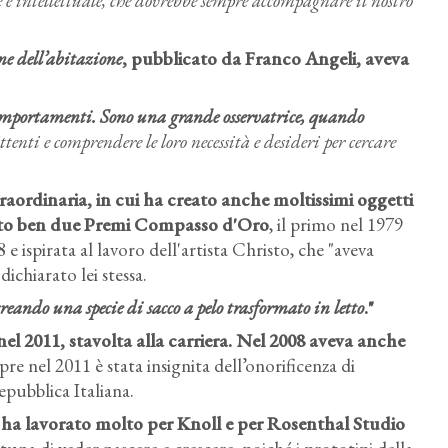
 e intellettuale, che dovrebbe sempre accompagnare il nostro
e dell’abitazione
, pubblicato da Franco Angeli, aveva
 comportamenti. Sono una grande osservatrice, quando
enti e comprendere le loro necessità e desideri per cercare
raordinaria, in cui ha creato anche moltissimi oggetti
vinto ben due Premi Compasso d'Oro
, il primo nel 1979
8 e ispirata al lavoro dell'artista Christo, che "aveva
chiarato lei stessa.
eando una specie di sacco a pelo trasformato in letto
."
l 2011, stavolta alla carriera. Nel 2008 aveva anche
e nel 2011 è stata insignita dell’onorificenza di
epubblica Italiana.
i ha lavorato molto per Knoll e per Rosenthal Studio