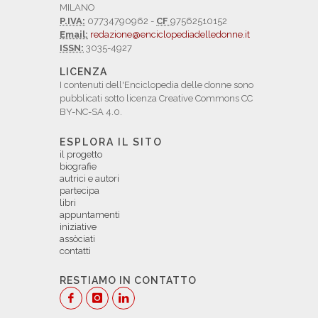
MILANO
P.IVA:
07734790962 -
CF
97562510152
Email:
redazione@enciclopediadelledonne.it
ISSN:
3035-4927
LICENZA
I contenuti dell'Enciclopedia delle donne sono
pubblicati sotto licenza Creative Commons CC
BY-NC-SA 4.0.
ESPLORA IL SITO
il progetto
biografie
autrici e autori
partecipa
libri
appuntamenti
iniziative
assòciati
contatti
RESTIAMO IN CONTATTO