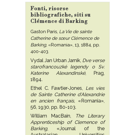
Fonti, risorse
bibliografiche, siti su
Clémence di Barking
Gaston Paris,
La Vie de sainte
Catherine de sœur Clémence de
Barking
, «Romania», 13, 1884, pp.
400-403.
Vydal Jan Urban Jarnik,
Dve verse
starofrancouzké legendy o Sv.
Katerine Alexandinské
, Prag,
1894.
Ethel C. Fawtier-Jones,
Les vies
de Sainte Catherine d'Alexandrie
en ancien français
, «Romania»,
56, 1930, pp. 80-103.
William MacBain,
The Literary
Apprenticeship of Clemence of
Barking
, «Journal of the
Australasian Universities