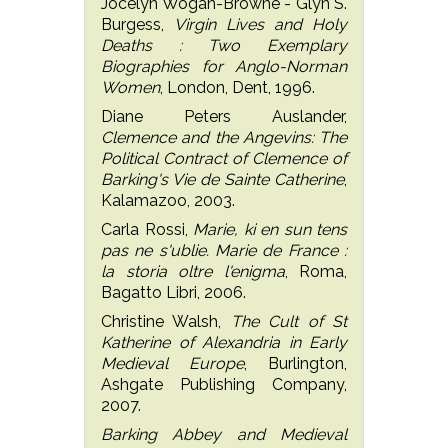
Jocelyn Wogan-Browne - Glyn S.
Burgess,
Virgin Lives and Holy
Deaths : Two Exemplary
Biographies for Anglo-Norman
Women
, London, Dent, 1996.
Diane Peters Auslander,
Clemence and the Angevins: The
Political Contract of Clemence of
Barking's Vie de Sainte Catherine
,
Kalamazoo, 2003.
Carla Rossi,
Marie, ki en sun tens
pas ne s'ublie. Marie de France :
la storia oltre l'enigma
, Roma,
Bagatto Libri, 2006.
Christine Walsh,
The Cult of St
Katherine of Alexandria in Early
Medieval Europe
, Burlington,
Ashgate Publishing Company,
2007.
Barking Abbey and Medieval