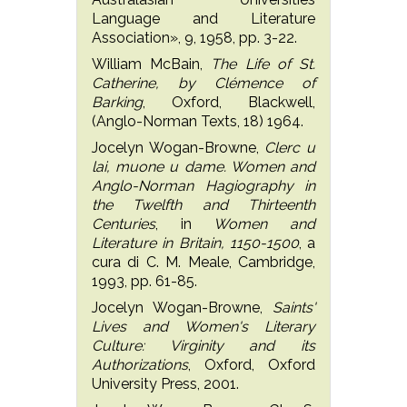
Language and Literature
Association», 9, 1958, pp. 3-22.
William McBain,
The Life of St.
Catherine, by Clémence of
Barking
, Oxford, Blackwell,
(Anglo-Norman Texts, 18) 1964.
Jocelyn Wogan-Browne,
Clerc u
lai, muone u dame. Women and
Anglo-Norman Hagiography in
the Twelfth and Thirteenth
Centuries
, in
Women and
Literature in Britain, 1150-1500
, a
cura di C. M. Meale, Cambridge,
1993, pp. 61-85.
Jocelyn Wogan-Browne,
Saints'
Lives and Women's Literary
Culture: Virginity and its
Authorizations
, Oxford, Oxford
University Press, 2001.