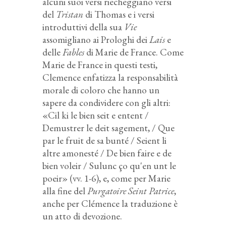
alcuni suoi versi riecheggiano versi
del
Tristan
di Thomas e i versi
introduttivi della sua
Vie
assomigliano ai Prologhi dei
Lais
e
delle
Fables
di Marie de France. Come
Marie de France in questi testi,
Clemence enfatizza la responsabilità
morale di coloro che hanno un
sapere da condividere con gli altri:
«Cil ki le bien seit e entent /
Demustrer le deit sagement, / Que
par le fruit de sa bunté / Seient li
altre amonesté / De bien faire e de
bien voleir / Sulunc ço qu'en unt le
poeir» (vv. 1-6), e, come per Marie
alla fine del
Purgatoire Seint Patrice
,
anche per Clémence la traduzione è
un atto di devozione.