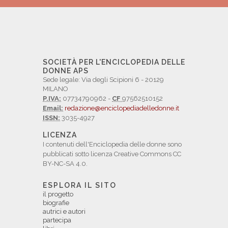
SOCIETÀ PER L'ENCICLOPEDIA DELLE
DONNE APS
Sede legale: Via degli Scipioni 6 - 20129
MILANO
P.IVA:
07734790962 -
CF
97562510152
Email:
redazione@enciclopediadelledonne.it
ISSN:
3035-4927
LICENZA
I contenuti dell'Enciclopedia delle donne sono
pubblicati sotto licenza Creative Commons CC
BY-NC-SA 4.0.
ESPLORA IL SITO
il progetto
biografie
autrici e autori
partecipa