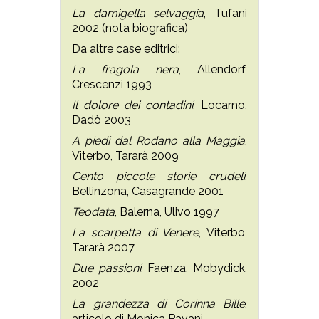
La damigella selvaggia
, Tufani
2002 (nota biografica)
Da altre case editrici:
La fragola nera
, Allendorf,
Crescenzi 1993
Il dolore dei contadini
, Locarno,
Dadò 2003
A piedi dal Rodano alla Maggia
,
Viterbo, Tararà 2009
Cento piccole storie crudeli
,
Bellinzona, Casagrande 2001
Teodata
, Balerna, Ulivo 1997
La scarpetta di Venere
, Viterbo,
Tararà 2007
Due passioni
, Faenza, Mobydick,
2002
La grandezza di Corinna Bille
,
articolo di Monica Pavani