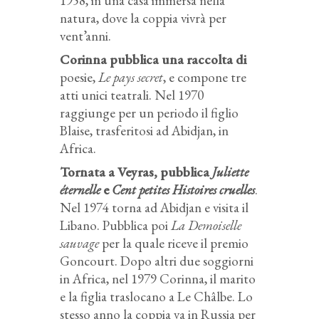
1958, in una casa immersa nella
natura, dove la coppia vivrà per
vent’anni.
Corinna pubblica una raccolta di
poesie,
Le pays secret
, e compone tre
atti unici teatrali. Nel 1970
raggiunge per un periodo il figlio
Blaise, trasferitosi ad Abidjan, in
Africa.
Tornata a Veyras, pubblica
Juliette
éternelle
e
Cent petites Histoires cruelles
.
Nel 1974 torna ad Abidjan e visita il
Libano. Pubblica poi
La Demoiselle
sauvage
per la quale riceve il premio
Goncourt. Dopo altri due soggiorni
in Africa, nel 1979 Corinna, il marito
e la figlia traslocano a Le Châlbe. Lo
stesso anno la coppia va in Russia per