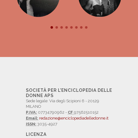
SOCIETÀ PER L'ENCICLOPEDIA DELLE
DONNE APS
Sede legale: Via degli Scipioni 6 - 20129
MILANO
P.IVA:
07734790962 -
CF
97562510152
Email:
redazione@enciclopediadelledonne.it
ISSN:
3035-4927
LICENZA