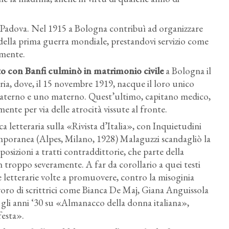
 a Padova. Nel 1915 a Bologna contribuì ad organizzare
e della prima guerra mondiale, prestandovi servizio come
amente.
to con Banfi culminò in matrimonio civile
a Bologna il
ria, dove, il 15 novembre 1919, nacque il loro unico
 paterno e uno materno. Quest’ultimo, capitano medico,
ente per via delle atrocità vissute al fronte.
ica letteraria sulla «Rivista d’Italia», con Inquietudini
emporanea (Alpes, Milano, 1928) Malaguzzi scandagliò la
posizioni a tratti contraddittorie, che parte della
n troppo severamente. A far da corollario a quei testi
ne letterarie volte a promuovere, contro la misoginia
lavoro di scrittrici come Bianca De Maj, Giana Anguissola
gli anni ‘30 su «Almanacco della donna italiana»,
esta».