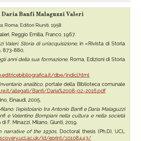
u Daria Banfi Malaguzzi Valeri
za
, Roma, Editori Riuniti, 1958.
aleri, Reggio Emilia, Franco, 1967.
Valeri. Storia di un’acquisizione
, in «Rivista di Storia
pp. 873-880.
egli anni della sua formazione
, Roma, Edizioni di Storia
.editricebibliografica.it/dbe/indici.html
Inventario analitico
, portale della Biblioteca comunale
.re.it/allegati/Banfi/Daria%2008-02-2016.pdf
rino, Einaudi, 2005.
ilano: l'epistolario tra Antonio Banfi e Daria Malaguzzi
nfi e Valentino Bompiani nella cultura e nella società
a di F. Minazzi, Milano, Giunti, 2019.
n narrative of the 1930s
, Doctoral thesis (Ph.D), UCL
iscovery.ucl.ac.uk/id/eprint/10108443/