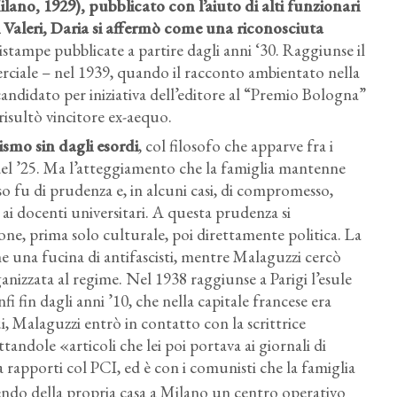
ilano, 1929), pubblicato con l’aiuto di alti funzionari
i Valeri, Daria si affermò come una riconosciuta
 ristampe pubblicate a partire dagli anni ‘30. Raggiunse il
rciale – nel 1939, quando il racconto ambientato nella
 candidato per iniziativa dell’editore al “Premio Bologna”
isultò vincitore ex-aequo.
ismo sin dagli esordi
, col filosofo che apparve fra i
 del ’25. Ma l’atteggiamento che la famiglia mantenne
so fu di prudenza e, in alcuni casi, di compromesso,
i docenti universitari. A questa prudenza si
ne, prima solo culturale, poi direttamente politica. La
ne una fucina di antifascisti, mentre Malaguzzi cercò
ganizzata al regime. Nel 1938 raggiunse a Parigi l’esule
i fin dagli anni ’10, che nella capitale francese era
i, Malaguzzi entrò in contatto con la scrittrice
tandole «articoli che lei poi portava ai giornali di
va rapporti col PCI, ed è con i comunisti che la famiglia
endo della propria casa a Milano un centro operativo