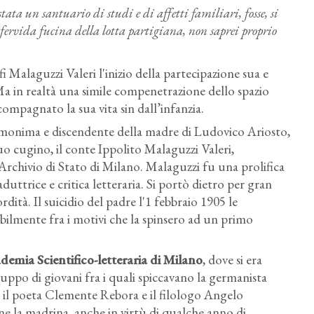
tata un santuario di studi e di affetti familiari, fosse, si
fervida fucina della lotta partigiana, non saprei proprio
Malaguzzi Valeri l'inizio della partecipazione sua e
. Ma in realtà una simile compenetrazione dello spazio
compagnato la sua vita sin dall’infanzia.
omonima e discendente della madre di Ludovico Ariosto,
suo cugino, il conte Ippolito Malaguzzi Valeri,
'Archivio di Stato di Milano. Malaguzzi fu una prolifica
traduttrice e critica letteraria. Si portò dietro per gran
rdità. Il suicidio del padre l'1 febbraio 1905 le
abilmente fra i motivi che la spinsero ad un primo
demia Scientifico-letteraria di Milano
, dove si era
uppo di giovani fra i quali spiccavano la germanista
, il poeta Clemente Rebora e il filologo Angelo
e la madrina, anche in virtù di qualche anno di