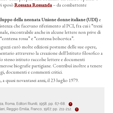
vi sposò
Rossana Rossanda
– da combattente
viluppo della neonata Unione donne italiane (UDI)
e
assistenza che facevano riferimento al PCI, fra cui i “treni
onale, riscontrabile anche in alcune lettere non prive di
i “contessa rossa” e “contessa bolscevica”.
aguzzi curò molte edizioni postume delle sue opere,
tario attraverso la creazione dell'Istituto filosofico a
lo stesso istituto raccolse lettere e documenti
umerose biografie partigiane. Contribuì inoltre a tenere
gi, documenti e commenti critici.
 a quasi novantasei anni, il 23 luglio 1979.
za, Roma, Editori Riuniti, 1958, pp. 67-68.
leri, Reggio Emilia, Franco, 1967, pp. 211-212.