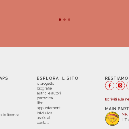
 APS
ESPLORA IL SITO
RESTIAMO
il progetto
biografie
autrici e autori
partecipa
Iscriviti alla 
libri
appuntamenti
MAIN PAR
iniziative
Nel
otto licenza
assòciati
Il T
contatti