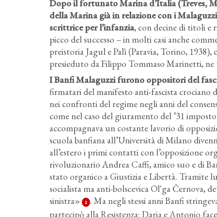
Dopo il fortunato Marina d’Italia
(Treves, M
della Marina già in relazione con i Malaguzz
scrittrice per l’infanzia
, con decine di titoli e
picco del successo – in molti casi anche comme
preistoria Jagul e Palì (Paravia, Torino, 1938),
presieduto da Filippo Tommaso Marinetti, ne r
I Banfi Malaguzzi furono oppositori del fasc
firmatari del manifesto anti-fascista crociano
nei confronti del regime negli anni del consen
come nel caso del giuramento del ’31 imposto a
accompagnava un costante lavorio di opposizio
scuola banfiana all’Università di Milano diven
all’estero i primi contatti con l’opposizione or
rivoluzionario Andrea Caffi, amico suo e di Banf
stato organico a Giustizia e Libertà. Tramite lu
socialista ma anti-bolscevica Ol'ga Černova, det
sinistra»
. Ma negli stessi anni Banfi stringe
2
partecipò alla Resistenza: Daria e Antonio fac