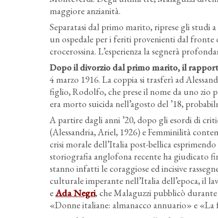
maggiore anzianità.
Separatasi dal primo marito, riprese gli studi
un ospedale per i feriti provenienti dal front
crocerossina. L’esperienza la segnerà profond
Dopo il divorzio dal primo marito, il rappor
4 marzo 1916. La coppia si trasferì ad Alessand
figlio, Rodolfo, che prese il nome da uno zio
era morto suicida nell’agosto del ’18, probabilm
A partire dagli anni ’20, dopo gli esordi di crit
(Alessandria, Ariel, 1926) e Femminilità cont
crisi morale dell’Italia post-bellica esprimendo 
storiografia anglofona recente ha giudicato fi
stanno infatti le coraggiose ed incisive rasseg
culturale imperante nell’Italia dell’epoca, il 
e
Ada Negri
, che Malaguzzi pubblicò durante 
«Donne italiane: almanacco annuario» e «La f