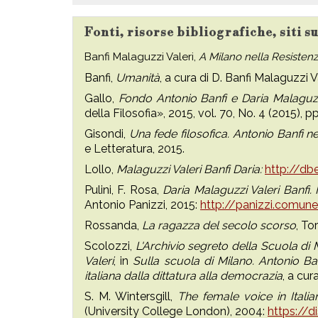
Fonti, risorse bibliografiche, siti s
Banfi Malaguzzi Valeri,
A Milano nella Resisten
Banfi,
Umanità
, a cura di D. Banfi Malaguzzi V
Gallo,
Fondo Antonio Banfi e Daria Malaguzzi 
della Filosofia», 2015, vol. 70, No. 4 (2015), 
Gisondi,
Una fede filosofica. Antonio Banfi n
e Letteratura, 2015.
Lollo,
Malaguzzi Valeri Banfi Daria:
http://dbe
Pulini, F. Rosa,
Daria Malaguzzi Valeri Banfi. 
Antonio Panizzi, 2015:
http://panizzi.comune
Rossanda,
La ragazza del secolo scorso
, To
Scolozzi,
L'Archivio segreto della Scuola di M
Valeri
, in
Sulla scuola di Milano. Antonio Ba
italiana dalla dittatura alla democrazia
, a cur
S. M. Wintersgill,
The female voice in Italia
(University College London), 2004:
https://d