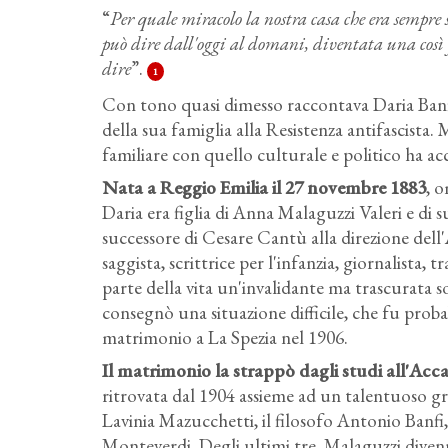
“
Per quale miracolo la nostra casa che era sempre s
può dire dall'oggi al domani, diventata una così 
dire
”.
1
Con tono quasi dimesso raccontava Daria Banfi 
della sua famiglia alla Resistenza antifascista
familiare con quello culturale e politico ha ac
Nata a Reggio Emilia il 27 novembre 1883
, 
Daria era figlia di Anna Malaguzzi Valeri e di 
successore di Cesare Cantù alla direzione dell
saggista, scrittrice per l'infanzia, giornalista, 
parte della vita un'invalidante ma trascurata so
consegnò una situazione difficile, che fu prob
matrimonio a La Spezia nel 1906.
Il matrimonio la strappò dagli studi all'Acca
ritrovata dal 1904 assieme ad un talentuoso gr
Lavinia Mazucchetti, il filosofo Antonio Banfi
Monteverdi. Degli ultimi tre, Malaguzzi divenn