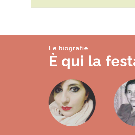
Le biografie
È qui la fest