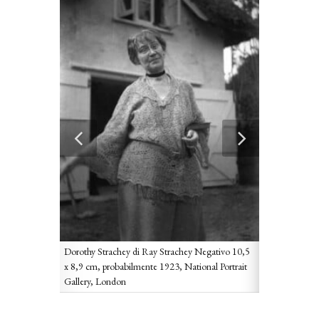
Dorothy Strachey di Ray Strachey Negativo 10,5
x 8,9 cm, probabilmente 1923, National Portrait
Gallery, London
grafo
Janie Bussy; D
ge, circa
sconosciuto, s
ondon
1912, National