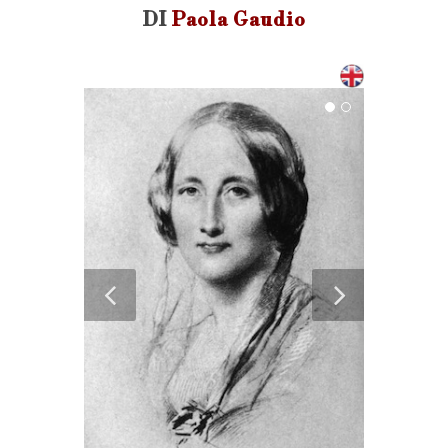
DI
Paola Gaudio
Elizabeth Gask