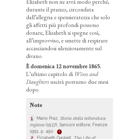
Elizabeth non ne avrà modo perché,
durante il pranzo, circondata
dall’allegria e spensieratezza che solo
gli affetti più profondi possono
donare, Elizabeth si spegne così,
all’improvviso, e smette di respirare
accasciandosi silenziosamente sul
divano.
È domenica 12 novembre 1865.
L’ultimo capitolo di
Wives and
Daughters
uscirà postumo due mesi
dopo.
Note
1
Mario Praz,
Storia della letteratura
inglese
(1937), Sansoni editore, Firenze
1991, p. 490
2
Elizabeth Gaskell,
The Life of