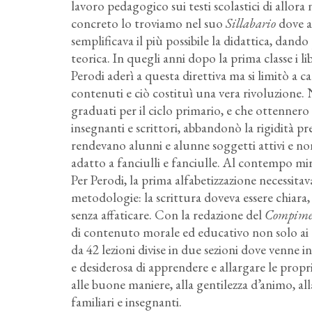
lavoro pedagogico sui testi scolastici di allor
concreto lo troviamo nel suo
Sillabario
dove a
semplificava il più possibile la didattica, dand
teorica. In quegli anni dopo la prima classe i 
Perodi aderì a questa direttiva ma si limitò a ca
contenuti e ciò costituì una vera rivoluzione.
graduati per il ciclo primario, e che ottenner
insegnanti e scrittori, abbandonò la rigidità pre
rendevano alunni e alunne soggetti attivi e non
adatto a fanciulli e fanciulle. Al contempo mira
Per Perodi, la prima alfabetizzazione necessit
metodologie: la scrittura doveva essere chiar
senza affaticare. Con la redazione del
Compime
di contenuto morale ed educativo non solo ai d
da 42 lezioni divise in due sezioni dove venne 
e desiderosa di apprendere e allargare le prop
alle buone maniere, alla gentilezza d’animo, all
familiari e insegnanti.