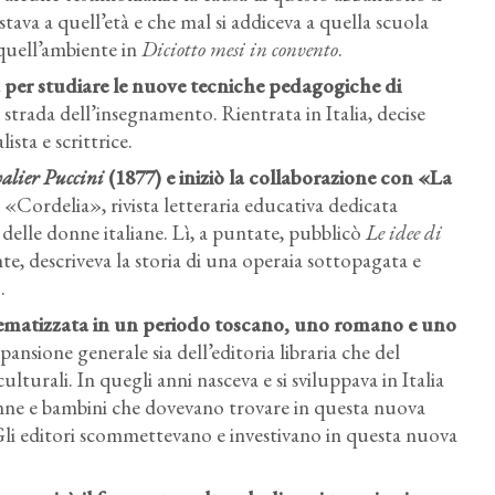
stava a quell’età e che mal si addiceva a quella scuola
 quell’ambiente in
Diciotto mesi in convento
.
ia per studiare le nuove tecniche pedagogiche di
strada dell’insegnamento. Rientrata in Italia, decise
ista e scrittrice.
valier Puccini
(1877) e iniziò la collaborazione con «La
 «Cordelia», rivista letteraria educativa dedicata
 delle donne italiane. Lì, a puntate, pubblicò
Le idee di
, descriveva la storia di una operaia sottopagata e
.
chematizzata in un periodo toscano, uno romano e uno
pansione generale sia dell’editoria libraria che del
lturali. In quegli anni nasceva e si sviluppava in Italia
donne e bambini che dovevano trovare in questa nuova
 Gli editori scommettevano e investivano in questa nuova