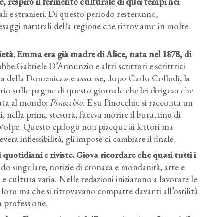
 respirò il fermento culturale di quei tempi nei
ali e stranieri. Di questo periodo resteranno,
esaggi naturali della regione che ritroviamo in molte
ietà. Emma era già madre di Alice, nata nel 1878, di
be Gabriele D’Annunzio e altri scrittori e scrittrici
lla della Domenica» e assunse, dopo Carlo Collodi, la
io sulle pagine di questo giornale che lei dirigeva che
uta al mondo:
Pinocchio
. E su Pinocchio si racconta un
i, nella prima stesura, faceva morire il burattino di
 Volpe. Questo epilogo non piacque ai lettori ma
a inflessibilità, gli impose di cambiare il finale.
 quotidiani e riviste. Giova ricordare che quasi tutti i
do singolare, notizie di cronaca e mondanità, arte e
 e cultura varia. Nelle redazioni iniziarono a lavorare le
 loro ma che si ritrovavano compatte davanti all’ostilità
a professione.