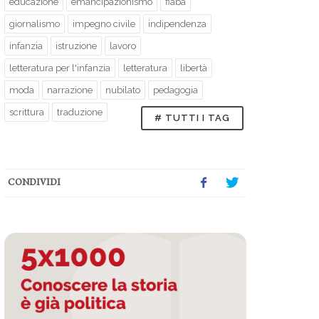
educazione
emancipazionismo
fiaba
giornalismo
impegno civile
indipendenza
infanzia
istruzione
lavoro
letteratura per l'infanzia
letteratura
libertà
moda
narrazione
nubilato
pedagogia
scrittura
traduzione
# TUTTI I TAG
CONDIVIDI