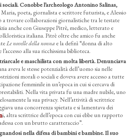
ni sociali. Conobbe l’archeologo Antonino Salinas,
aria, poeta, giornalista e scrittore futurista, e Alessio
 trovare collaborazioni giornalistiche tra le testate
izia anche con Giuseppe Pitrè, medico, letterato e
olkloristica italiana. Pitrè oltre che amico fu anche
nte
Le novelle della nonna
e la definì “donna di alto
’accesso alla sua ricchissima biblioteca.
iarcale e maschilista con molta libertà. Denunciava
a aveva le stesse potenzialità dell’uomo sia nelle
trizioni morali o sociali e doveva avere accesso a tutte
pazione femminile in un’epoca in cui si cercava di
prestabiliti. Nella vita privata fu una madre nubile, uno
samente la sua privacy. Nell’attività di scrittrice
giava una concorrenza spietata e si lamentava dei
n
i, altra scrittrice dell’epoca con cui ebbe un rapporto
adessa con un brutto caratteraccio”.
gnandosi nella difesa di bambini e bambine. Il suo