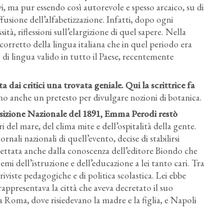
vi, ma pur essendo così autorevole e spesso arcaico, su di
ffusione dell’alfabetizzazione. Infatti, dopo ogni
tà, riflessioni sull’elargizione di quel sapere. Nella
corretto della lingua italiana che in quel periodo era
i lingua valido in tutto il Paese, recentemente
ta dai critici una trovata geniale. Qui la scrittrice fa
sono anche un pretesto per divulgare nozioni di botanica.
sizione Nazionale del 1891, Emma Perodi restò
ri del mare, del clima mite e dell’ospitalità della gente.
nali nazionali di quell’evento, decise di stabilirsi
u dettata anche dalla conoscenza dell’editore Biondo che
mi dell’istruzione e dell’educazione a lei tanto cari. Tra
 riviste pedagogiche e di politica scolastica. Lei ebbe
rappresentava la città che aveva decretato il suo
a Roma, dove risiedevano la madre e la figlia, e Napoli