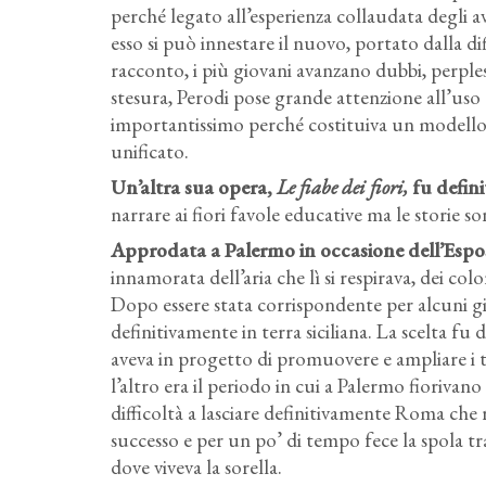
perché legato all’esperienza collaudata degli a
esso si può innestare il nuovo, portato dalla di
racconto, i più giovani avanzano dubbi, perplessi
stesura, Perodi pose grande attenzione all’uso 
importantissimo perché costituiva un modello d
unificato.
Un’altra sua opera,
Le fiabe dei fiori,
fu defini
narrare ai fiori favole educative ma le storie 
Approdata a Palermo in occasione dell’Espo
innamorata dell’aria che lì si respirava, dei colo
Dopo essere stata corrispondente per alcuni gior
definitivamente in terra siciliana. La scelta f
aveva in progetto di promuovere e ampliare i te
l’altro era il periodo in cui a Palermo fiorivano
difficoltà a lasciare definitivamente Roma che 
successo e per un po’ di tempo fece la spola tr
dove viveva la sorella.