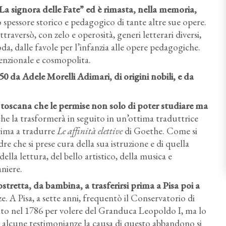
a signora delle Fate” ed è rimasta, nella memoria,
spessore storico e pedagogico di tante altre sue opere.
raversò, con zelo e operosità, generi letterari diversi,
oda, dalle favole per l’infanzia alle opere pedagogiche.
enzionale e cosmopolita.
50 da Adele Morelli Adimari, di origini nobili, e da
 toscana che le permise non solo di poter studiare ma
che la trasformerà in seguito in un’ottima traduttrice
prima a tradurre
Le affinità elettive
di Goethe. Come si
dre che si prese cura della sua istruzione e di quella
ella lettura, del bello artistico, della musica e
niere.
stretta, da bambina, a trasferirsi prima a Pisa poi a
ze. A Pisa, a sette anni, frequentò il Conservatorio di
ito nel 1786 per volere del Granduca Leopoldo I, ma lo
lcune testimonianze la causa di questo abbandono si