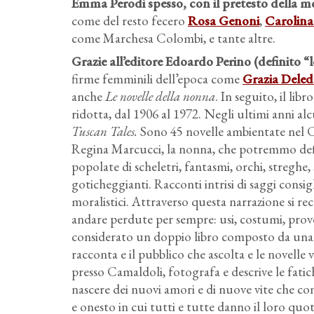
Emma Perodi spesso, con il pretesto della m
come del resto fecero
Rosa Genoni
,
Carolina
come Marchesa Colombi, e tante altre.
Grazie all’editore Edoardo Perino (definito 
firme femminili dell’epoca come
Grazia Dele
anche
Le novelle della nonna
. In seguito, il li
ridotta, dal 1906 al 1972. Negli ultimi anni alc
Tuscan Tales.
Sono 45 novelle ambientate nel C
Regina Marcucci, la nonna, che potremmo defin
popolate di scheletri, fantasmi, orchi, streghe,
goticheggianti. Racconti intrisi di saggi consi
moralistici. Attraverso questa narrazione si re
andare perdute per sempre: usi, costumi, prove
considerato un doppio libro composto da una co
racconta e il pubblico che ascolta e le novelle 
presso Camaldoli, fotografa e descrive le fatic
nascere dei nuovi amori e di nuove vite che c
e onesto in cui tutti e tutte danno il loro quo