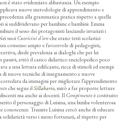
a non è stato evidenziato abbastanza. Un esempio
pplicava nuove metodologie di apprendimento e
o precedenza alla grammatica pratica rispetto a quella
libri si suddividevano per bambine e bambini: Emma
mbiare il sesso dei protagonisti lasciando invariati i
 Nei suoi
Cuoricini d’oro
che erano testi scolastici
o un consenso ampio e favorevole di pedagogisti,
cettiva, diede prevalenza ai dialoghi che per lei
 passivi, evitò il carico didattico enciclopedico poco
va a una lettura edificante, ricca di stimoli ed esempi.
ava di nuove tecniche di insegnamento e nuove
a, corredata da immagini per migliorare l’apprendimento
nto
che segue il
Sillabario
, mirò a far proporre letture
iscenti ma anche ai docenti. Il
Compimento
è costituito
inserito il personaggio di Luisina, una bimba volenterosa
rie conoscenze. Tramite Luisina cercò anche di educare
a solidarietà verso i meno fortunati, al rispetto per