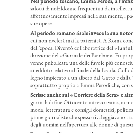
Nel periodo toscano, Emma Perodi, a Firenze,
salotti di nobildonne frequentati da intellettu
affettuosamente impressi nella sua mente, i pa
sue opere.
Al periodo romano risale invece la sua notor
cui non rivelerà mai la paternità. A Roma conob
dell’epoca. Diventò collaboratrice del «Fanfu
direzione del «Giornale dei Bambini». Fu propr
venne pubblicata una delle favole più conosci
aneddoto relativo al finale della favola. Collod
legno impiccato a un albero dal Gatto e dalla
soprattutto proprio a Emma Perodi che, con sever
Scrisse anche sul «Corriere della Sera» e altri
giornali di fine Ottocento intrecciavano, in mo
moda, letteratura e consigli domestici, politica
prime giornaliste che spesso rivaleggiavano tra
degli uomini nell’apertura alle donne di quest