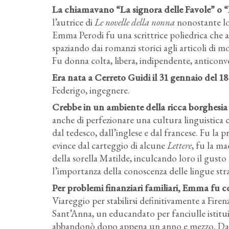
La chiamavano “La signora delle Favole” o “L
l’autrice di
Le novelle della nonna
nonostante lo 
Emma Perodi fu una scrittrice poliedrica che att
spaziando dai romanzi storici agli articoli di m
Fu donna colta, libera, indipendente, anticonv
Era nata a Cerreto Guidi il 31 gennaio del 18
Federigo, ingegnere.
Crebbe in un ambiente della ricca borghesia
anche di perfezionare una cultura linguistica 
dal tedesco, dall’inglese e dal francese. Fu la 
evince dal carteggio di alcune
Lettere
, fu la ma
della sorella Matilde, inculcando loro il gusto d
l’importanza della conoscenza delle lingue stra
Per problemi finanziari familiari, Emma fu co
Viareggio per stabilirsi definitivamente a Firen
Sant’Anna, un educandato per fanciulle istitu
abbandonò dopo appena un anno e mezzo. Da a