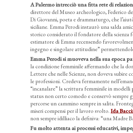
A Palermo intrecciò una fitta rete di relazio
direttore del Museo archeologico, Federico de M
Di Giovanni, poeta e drammaturgo, che l’aiutò a
siciliane. Emma Perodi instaurò una salda amic
storico considerato il fondatore della scienza f
estimatore di Emma recensendo favorevolme
ingegno e singolare attitudine” permettendole l
Emma Perodi si muoveva nella sua epoca patr
la condizione femminile affermando che la donn
Lettere che nelle Scienze, non doveva subire cos
le professioni. Credeva fermamente nell’emanci
“incanalare” la scrittura femminile in modelli 
status non certo comodo e conservò sempre gelo
percorse un cammino sempre in salita. Fronteg
miseri compensi per il lavoro svolto.
Ida Bacci
non sempre idilliaco la definiva: “una Madre B
Fu molto attenta ai processi educativi, impe