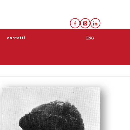
e
contatti