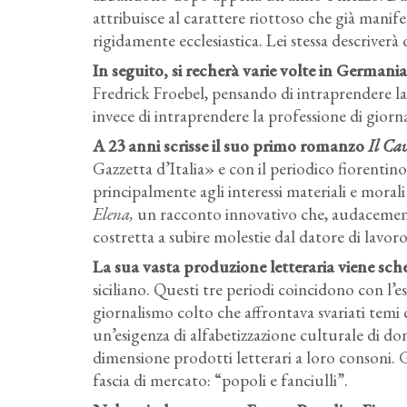
attribuisce al carattere riottoso che già manife
rigidamente ecclesiastica. Lei stessa descriverà
In seguito, si recherà varie volte in German
Fredrick Froebel, pensando di intraprendere la 
invece di intraprendere la professione di giornal
A 23 anni scrisse il suo primo romanzo
Il Ca
Gazzetta d’Italia» e con il periodico fiorentino
principalmente agli interessi materiali e morali
Elena,
un racconto innovativo che, audacemente
costretta a subire molestie dal datore di lavoro
La sua vasta produzione letteraria viene s
siciliano. Questi tre periodi coincidono con l’es
giornalismo colto che affrontava svariati temi cu
un’esigenza di alfabetizzazione culturale di 
dimensione prodotti letterari a loro consoni.
fascia di mercato: “popoli e fanciulli”.