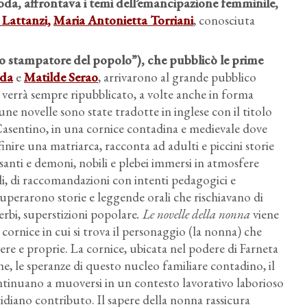
oda, affrontava i temi dell’emancipazione femminile,
 Lattanzi,
Maria Antonietta Torriani
, conosciuta
“lo stampatore del popolo”), che pubblicò le prime
dda
e
Matilde Serao
, arrivarono al grande pubblico
bro verrà sempre ripubblicato, a volte anche in forma
une novelle sono state tradotte in inglese con il titolo
asentino, in una cornice contadina e medievale dove
ire una matriarca, racconta ad adulti e piccini storie
 santi e demoni, nobili e plebei immersi in atmosfere
gli, di raccomandazioni con intenti pedagogici e
cuperarono storie e leggende orali che rischiavano di
rbi, superstizioni popolare
. Le novelle della nonna
viene
rnice in cui si trova il personaggio (la nonna) che
vere e proprie. La cornice, ubicata nel podere di Farneta
he, le speranze di questo nucleo familiare contadino, il
ontinuano a muoversi in un contesto lavorativo laborioso
tidiano contributo. Il sapere della nonna rassicura