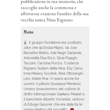
pubblicazione in sua memoria, che
raccoglie anche la commossa e
affettuosa orazione funebre della sua
vecchia amica Nina Rignano.
Note
1
Il gruppo fondatore era costituito,
oltre che da Ersilia Majno, da Jole
Bersellini Bellini, Ada Negri Garlanda,
Antonietta Pisa Rizzi, Silvia Pojaghi
Taccani, Carolina Ponzio, Costanza
Rignano Sullam detta Nina, Elly Carus,
Irma Melany Scodnik, Nina Ottolenghi
Levi, Adele Riva. Vi erano anche tre
uomini: il pittore Giuseppe Mentessi,
Umano (pseudonimo del cultore di
diritto internazionale Gaetano Meale) e
il banchiere Alberto Vonwiller, vedovo
di Edvige Gessner che era stata tra le
prime ideatrici del progetto