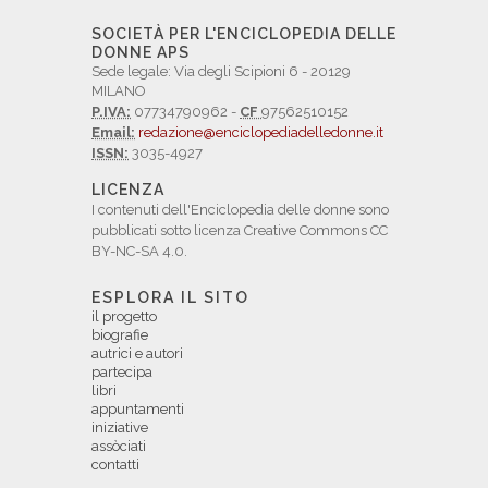
SOCIETÀ PER L'ENCICLOPEDIA DELLE
DONNE APS
Sede legale: Via degli Scipioni 6 - 20129
MILANO
P.IVA:
07734790962 -
CF
97562510152
Email:
redazione@enciclopediadelledonne.it
ISSN:
3035-4927
LICENZA
I contenuti dell'Enciclopedia delle donne sono
pubblicati sotto licenza Creative Commons CC
BY-NC-SA 4.0.
ESPLORA IL SITO
il progetto
biografie
autrici e autori
partecipa
libri
appuntamenti
iniziative
assòciati
contatti