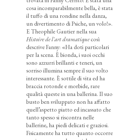
trovata in Fanny Cerrito! È stata una
cosa incomparabilmente bella, è stata
il tuffo di una rondine nella danza,
un divertimento di Psiche, un volo!».
E Theophile Gautier nella sua
Histoire de l'art dramatique
così
descrive Fanny: «Ha doti particolari
per la scena. È bionda, i suoi occhi
sono azzurri brillanti e teneri, un
sorriso illumina sempre il suo volto
interessante. È sottile di vita ed ha
braccia rotonde e morbide, rare
qualità queste in una ballerina. Il suo
busto ben sviluppato non ha affatto
quell’aspetto piatto ed incassato che
tanto spesso si riscontra nelle
ballerine, ha piedi delicati e graziosi.
Fisicamente ha tutto quanto occorre