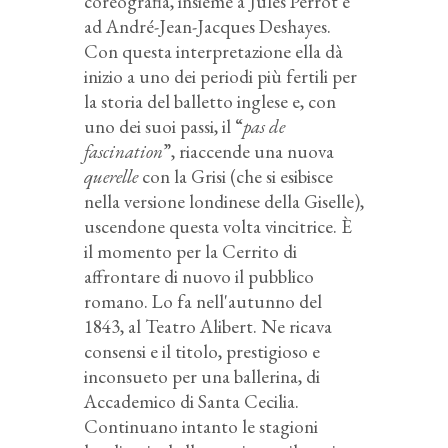
coreografia, insieme a Jules Perrot e
ad André-Jean-Jacques Deshayes.
Con questa interpretazione ella dà
inizio a uno dei periodi più fertili per
la storia del balletto inglese e, con
uno dei suoi passi, il “
pas de
fascination
”, riaccende una nuova
querelle
con la Grisi (che si esibisce
nella versione londinese della Giselle),
uscendone questa volta vincitrice. È
il momento per la Cerrito di
affrontare di nuovo il pubblico
romano. Lo fa nell'autunno del
1843, al Teatro Alibert. Ne ricava
consensi e il titolo, prestigioso e
inconsueto per una ballerina, di
Accademico di Santa Cecilia.
Continuano intanto le stagioni