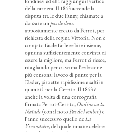
londinesi ed ella raggiunge il vertice
della carriera. Il 1843 accende la
disputa tra le due Fanny, chiamate a
danzare un
pas de deux
appositamente creato da Perrot, per
richiesta della regina Vittoria. Non è
compito facile farle esibire insieme,
ognuna sufficientemente convinta di
essere la migliore, ma Perrot ci riesce,
ritagliando per ciascuna l'esibizione
più consona: lavoro di punte per la
Elssler, piroette rapidissime e salti in
quantità per la Cerrito. Il 1843 è
anche la volta di una coreografia
firmata Perrot-Cerrito,
Ondine ou la
Naïade
(con il noto
Pas de l'ombre
) e
l'anno successivo quello de
La
Vivandière
, del quale rimane celebre