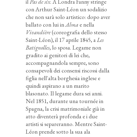
il
Pas de six
. A Londra Fanny stringe
con Arthur Saint-Léon un sodalizio
che non sarà solo artistico: dopo aver
ballato con lui in
Alma
e nella
Vivandière
(coreografia dello stesso
Saint-Léon), il 17 aprile 1845, a
Les
Batignolles
, lo sposa. Legame non
gradito ai genitori di lei che,
accompagnandola sempre, sono
consapevoli dei consensi riscossi dalla
figlia nell'alta borghesia inglese e
quindi aspirano a un marito
blasonato. Il legame dura sei anni.
Nel 1851, durante una tournée in
Spagna, la crisi matrimoniale già in
atto diventerà profonda e i due
artisti si separeranno. Mentre Saint-
Léon prende sotto la sua ala