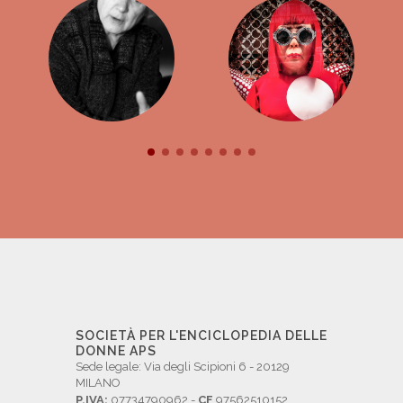
SOCIETÀ PER L'ENCICLOPEDIA DELLE
DONNE APS
Sede legale: Via degli Scipioni 6 - 20129
MILANO
P.IVA:
07734790962 -
CF
97562510152