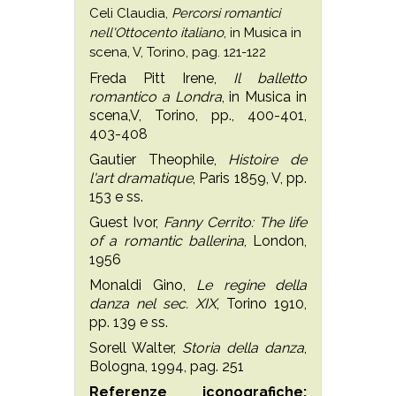
Celi Claudia,
Percorsi romantici
nell'Ottocento italiano
, in Musica in
scena, V, Torino, pag. 121-122
Freda Pitt Irene,
Il balletto
romantico a Londra
, in Musica in
scena,V, Torino, pp., 400-401,
403-408
Gautier Theophile,
Histoire de
l'art dramatique
, Paris 1859, V, pp.
153 e ss.
Guest Ivor,
Fanny Cerrito: The life
of a romantic ballerina
, London,
1956
Monaldi Gino,
Le regine della
danza nel sec. XIX
, Torino 1910,
pp. 139 e ss.
Sorell Walter,
Storia della danza
,
Bologna, 1994, pag. 251
Referenze iconografiche: