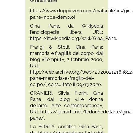
Gina Pane
https://www.doppiozero.com/materiali/ars/gina
pane-mode-d’emploi
Gina Pane, da Wikipedia
l’enciclopedia libera, URL:
https://it.wikipedia.org/wiki/Gina_Pane.
Frangi & Stolfi, Gina Pane:
memoria e fragilità del corpo, dal
blog «Tempi.it», 2 febbraio 2000,
URL:
http://web.archive.org/web/20200212163812/
pane-memoria-e-fragilit-del-
corpo/, consultato il 09.03.2020.
GRANIERI, Silvia Fiorini, Gina
Pane, dal blog «Le donne
dell’arte. Arte contemporanea»,
URL:https://iperarte.net/ledonnedellarte/gina
pane/.
LA PORTA, Annalisa, Gina Pane,
dal blog «Artspecialday, l’arte del