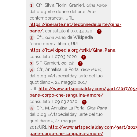
1
Cfr., Silvia Fiorini Granieri,
Gina Pane
,
dal blog «Le donne dell’arte. Arte
contemporanea», URL:
https://iperarte.net/ledonnedellarte/gina-
pane/
, consultato il 07.03.2020.
2
Cfr.,
Gina Pane
, da Wikipedia
l’enciclopedia libera, URL:
https://it.wikipedia.org/wiki/Gina_Pane
,
consultato il 07.03.2020.
3
S.F. Garnieri,
op. cit
.
4
Cfr., Annalisa La Porta,
Gina Pane
,
dal blog «Artspecialday, l’arte del tuo
quotidiano», 24 maggio 2017,
URL:
http://www.artspecialday.com/9art/2017/05
pane-corpo-che-sanguina-amore/
,
consultato il 09.03.2020.
5
Cfr., ivi. Annalisa La Porta,
Gina Pane
,
dal blog «Artspecialday, l’arte del tuo
quotidiano», 24 maggio
2017,URL:
http://www.artspecialday.com/9art/201
pane-corpo-che-sanguina-amore/
,