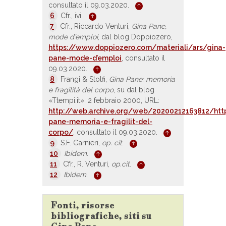
consultato il 09.03.2020.
6
Cfr., ivi.
7
Cfr., Riccardo Venturi,
Gina Pane,
mode d’emploi
, dal blog Doppiozero,
https://www.doppiozero.com/materiali/ars/gina-
pane-mode-d’emploi
, consultato il
09.03.2020.
8
Frangi & Stolfi,
Gina Pane: memoria
e fragilità del corpo
, su dal blog
«Ttempi.it», 2 febbraio 2000, URL:
http://web.archive.org/web/20200212163812/http
pane-memoria-e-fragilit-del-
corpo/
, consultato il 09.03.2020.
9
S.F. Garnieri,
op. cit
.
10
Ibidem
.
11
Cfr., R. Venturi,
op.cit
.
12
Ibidem
.
Fonti, risorse
bibliografiche, siti su