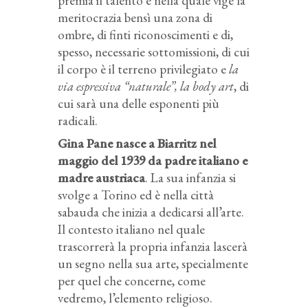
premia il talento e nella quale vige la
meritocrazia bensì una zona di
ombre, di finti riconoscimenti e di,
spesso, necessarie sottomissioni, di cui
il corpo è il terreno privilegiato e
la
via espressiva “naturale”, la body art
, di
cui sarà una delle esponenti più
radicali.
Gina Pane nasce a Biarritz nel
maggio del 1939 da padre italiano e
madre austriaca
. La sua infanzia si
svolge a Torino ed è nella città
sabauda che inizia a dedicarsi all’arte.
Il contesto italiano nel quale
trascorrerà la propria infanzia lascerà
un segno nella sua arte, specialmente
per quel che concerne, come
vedremo, l’elemento religioso.