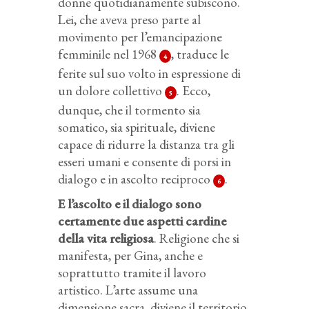
donne quotidianamente subiscono.
Lei, che aveva preso parte al
movimento per l’emancipazione
femminile nel 1968
, traduce le
4
ferite sul suo volto in espressione di
un dolore collettivo
. Ecco,
5
dunque, che il tormento sia
somatico, sia spirituale, diviene
capace di ridurre la distanza tra gli
esseri umani e consente di porsi in
dialogo e in ascolto reciproco
.
6
E l’ascolto e il dialogo sono
certamente due aspetti cardine
della vita religiosa
. Religione che si
manifesta, per Gina, anche e
soprattutto tramite il lavoro
artistico. L’arte assume una
dimensione sacra, diviene il territorio