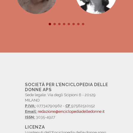
SOCIETÀ PER L'ENCICLOPEDIA DELLE
DONNE APS
Sede legale: Via degli Scipioni 6 - 20129
MILANO
P.IVA:
07734790962 -
CF
97562510152
Email:
redazione@enciclopediadelledonne.it
ISSN:
3035-4927
LICENZA
I contenuti dell'Enciclopedia delle donne sono