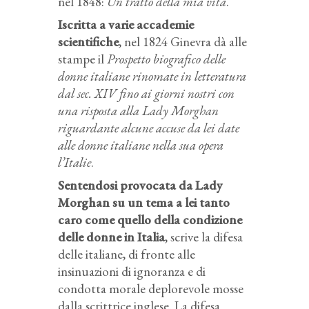
nel 1848:
Un tratto della mia vita
.
Iscritta a varie accademie
scientifiche
, nel 1824 Ginevra dà alle
stampe il
Prospetto biografico delle
donne italiane rinomate in letteratura
dal sec. XIV fino ai giorni nostri con
una risposta alla Lady Morghan
riguardante alcune accuse da lei date
alle donne italiane nella sua opera
l’Italie
.
Sentendosi provocata da Lady
Morghan su un tema a lei tanto
caro come quello della condizione
delle donne in Italia
, scrive la difesa
delle italiane, di fronte alle
insinuazioni di ignoranza e di
condotta morale deplorevole mosse
dalla scrittrice inglese. La difesa